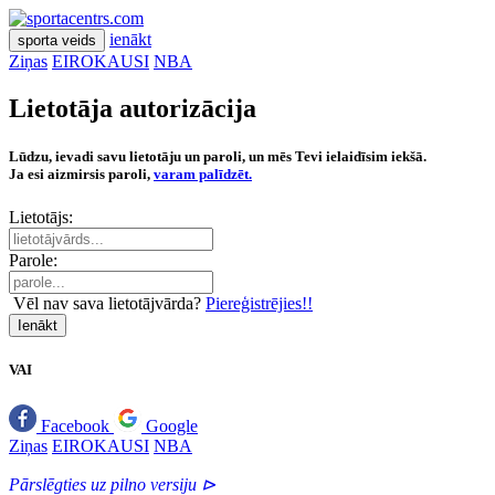
ienākt
sporta veids
Ziņas
EIROKAUSI
NBA
Lietotāja autorizācija
Lūdzu, ievadi savu lietotāju un paroli, un mēs Tevi ielaidīsim iekšā.
Ja esi aizmirsis paroli,
varam palīdzēt.
Lietotājs:
Parole:
Vēl nav sava lietotājvārda?
Piereģistrējies!!
Ienākt
VAI
Facebook
Google
Ziņas
EIROKAUSI
NBA
Pārslēgties uz pilno versiju ⊳