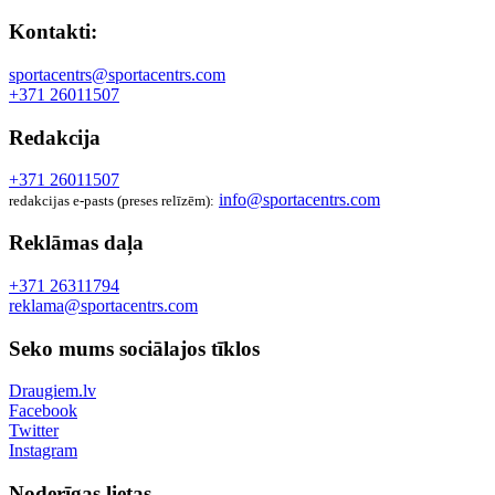
Kontakti:
sportacentrs@sportacentrs.com
+371 26011507
Redakcija
+371 26011507
info@sportacentrs.com
redakcijas e-pasts (preses relīzēm):
Reklāmas daļa
+371 26311794
reklama@sportacentrs.com
Seko mums sociālajos tīklos
Draugiem.lv
Facebook
Twitter
Instagram
Noderīgas lietas