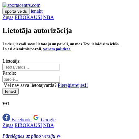
ienākt
sporta veids
Ziņas
EIROKAUSI
NBA
Lietotāja autorizācija
Lūdzu, ievadi savu lietotāju un paroli, un mēs Tevi ielaidīsim iekšā.
Ja esi aizmirsis paroli,
varam palīdzēt.
Lietotājs:
Parole:
Vēl nav sava lietotājvārda?
Piereģistrējies!!
Ienākt
VAI
Facebook
Google
Ziņas
EIROKAUSI
NBA
Pārslēgties uz pilno versiju ⊳