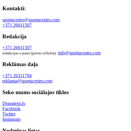
Kontakti:
sportacentrs@sportacentrs.com
+371 26011507
Redakcija
+371 26011507
info@sportacentrs.com
redakcijas e-pasts (preses relīzēm):
Reklāmas daļa
+371 26311794
reklama@sportacentrs.com
Seko mums sociālajos tīklos
Draugiem.lv
Facebook
Twitter
Instagram
Noderīgas lietas