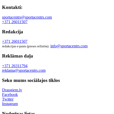
Kontakti:
sportacentrs@sportacentrs.com
+371 26011507
Redakcija
+371 26011507
info@sportacentrs.com
redakcijas e-pasts (preses relīzēm):
Reklāmas daļa
+371 26311794
reklama@sportacentrs.com
Seko mums sociālajos tīklos
Draugiem.lv
Facebook
Twitter
Instagram
Noderīgas lietas