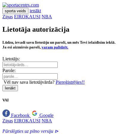
ienākt
sporta veids
Ziņas
EIROKAUSI
NBA
Lietotāja autorizācija
Lūdzu, ievadi savu lietotāju un paroli, un mēs Tevi ielaidīsim iekšā.
Ja esi aizmirsis paroli,
varam palīdzēt.
Lietotājs:
Parole:
Vēl nav sava lietotājvārda?
Piereģistrējies!!
Ienākt
VAI
Facebook
Google
Ziņas
EIROKAUSI
NBA
Pārslēgties uz pilno versiju ⊳