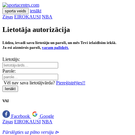
ienākt
sporta veids
Ziņas
EIROKAUSI
NBA
Lietotāja autorizācija
Lūdzu, ievadi savu lietotāju un paroli, un mēs Tevi ielaidīsim iekšā.
Ja esi aizmirsis paroli,
varam palīdzēt.
Lietotājs:
Parole:
Vēl nav sava lietotājvārda?
Piereģistrējies!!
Ienākt
VAI
Facebook
Google
Ziņas
EIROKAUSI
NBA
Pārslēgties uz pilno versiju ⊳