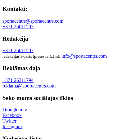
Kontakti:
sportacentrs@sportacentrs.com
+371 26011507
Redakcija
+371 26011507
info@sportacentrs.com
redakcijas e-pasts (preses relīzēm):
Reklāmas daļa
+371 26311794
reklama@sportacentrs.com
Seko mums sociālajos tīklos
Draugiem.lv
Facebook
Twitter
Instagram
Noderīgas lietas