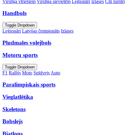
Virslīga vīriešiem
Virslīga sievietēm
Leģionāri
Izlases
Citi turnīri
Handbols
Toggle Dropdown
Leģionāri
Latvijas čempionāts
Izlases
Pludmales volejbols
Motoru sports
Toggle Dropdown
F1
Rallijs
Moto
Spīdvejs
Auto
Paralimpiskais sports
Vieglatlētika
Skeletons
Bobslejs
Biatlons