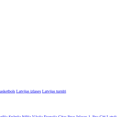
asketbols
Latvijas izlases
Latvijas turnīri
glija
Spānija
Itālija
Vācija
Francija
Citas līgas
Izlases
1. līga
Citi Latvij