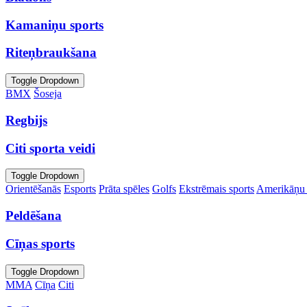
Kamaniņu sports
Riteņbraukšana
Toggle Dropdown
BMX
Šoseja
Regbijs
Citi sporta veidi
Toggle Dropdown
Orientēšanās
Esports
Prāta spēles
Golfs
Ekstrēmais sports
Amerikāņu 
Peldēšana
Cīņas sports
Toggle Dropdown
MMA
Cīņa
Citi