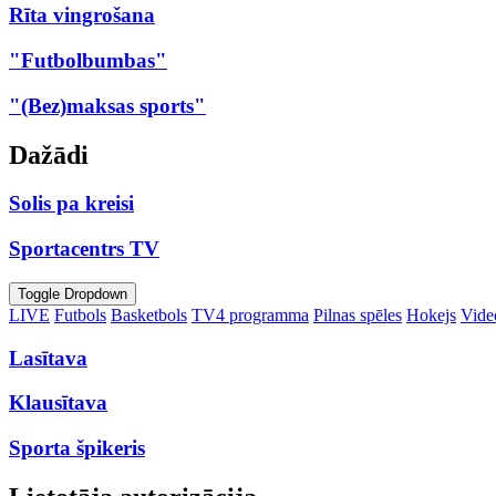
Rīta vingrošana
"Futbolbumbas"
"(Bez)maksas sports"
Dažādi
Solis pa kreisi
Sportacentrs TV
Toggle Dropdown
LIVE
Futbols
Basketbols
TV4 programma
Pilnas spēles
Hokejs
Video
Lasītava
Klausītava
Sporta špikeris