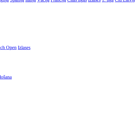
nch Open
Izlases
došana