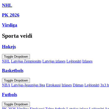
NHL
PK 2026
Virslīga
Sporta veidi
Hokejs
Toggle Dropdown
NHL
Latvijas čempionāts
Latvijas izlases
Leģionāri
Izlases
Basketbols
Toggle Dropdown
NBA
Latvijas-Igaunijas līga
Eirokausi
Izlases
Dāmas
Leģionāri
3x3 b
Futbols
Toggle Dropdown
PK 2026
Virslīga
Eirokausi
Telpu futbols
Latvijas izlase
Leģionāri
An