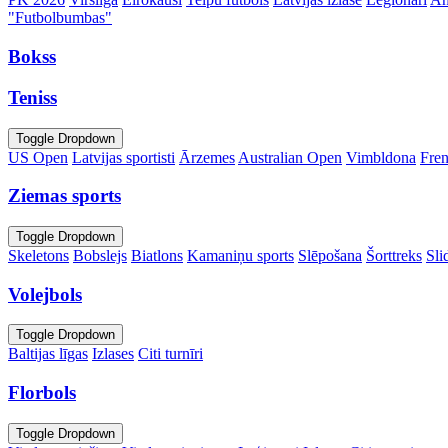
"Futbolbumbas"
Bokss
Teniss
Toggle Dropdown
US Open
Latvijas sportisti
Ārzemes
Australian Open
Vimbldona
Fre
Ziemas sports
Toggle Dropdown
Skeletons
Bobslejs
Biatlons
Kamaniņu sports
Slēpošana
Šorttreks
Sli
Volejbols
Toggle Dropdown
Baltijas līgas
Izlases
Citi turnīri
Florbols
Toggle Dropdown