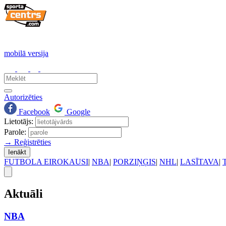
mobilā versija
Autorizēties
Facebook
Google
Lietotājs:
Parole:
→ Reģistrēties
Ienākt
FUTBOLA EIROKAUSI
|
NBA
|
PORZIŅĢIS
|
NHL
|
LASĪTAVA
|
Aktuāli
NBA