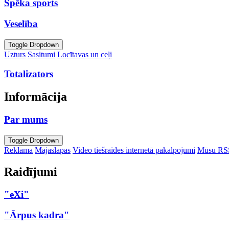
Spēka sports
Veselība
Toggle Dropdown
Uzturs
Sasitumi
Locītavas un ceļi
Totalizators
Informācija
Par mums
Toggle Dropdown
Reklāma
Mājaslapas
Video tiešraides internetā pakalpojumi
Mūsu RS
Raidījumi
"eXi"
"Ārpus kadra"