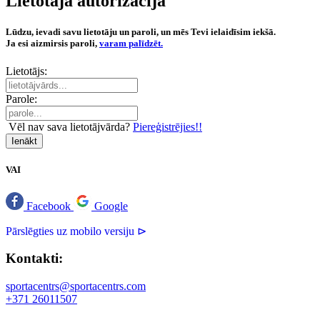
Lietotāja autorizācija
Lūdzu, ievadi savu lietotāju un paroli, un mēs Tevi ielaidīsim iekšā.
Ja esi aizmirsis paroli,
varam palīdzēt.
Lietotājs:
Parole:
Vēl nav sava lietotājvārda?
Piereģistrējies!!
Ienākt
VAI
Facebook
Google
Pārslēgties uz mobilo versiju ⊳
Kontakti:
sportacentrs@sportacentrs.com
+371 26011507