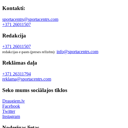
Kontakti:
sportacentrs@sportacentrs.com
+371 26011507
Redakcija
+371 26011507
info@sportacentrs.com
redakcijas e-pasts (preses relīzēm):
Reklāmas daļa
+371 26311794
reklama@sportacentrs.com
Seko mums sociālajos tīklos
Draugiem.lv
Facebook
Twitter
Instagram
Noderīgas lietas