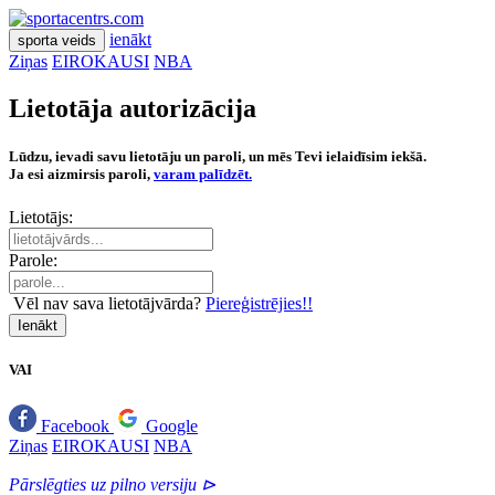
ienākt
sporta veids
Ziņas
EIROKAUSI
NBA
Lietotāja autorizācija
Lūdzu, ievadi savu lietotāju un paroli, un mēs Tevi ielaidīsim iekšā.
Ja esi aizmirsis paroli,
varam palīdzēt.
Lietotājs:
Parole:
Vēl nav sava lietotājvārda?
Piereģistrējies!!
Ienākt
VAI
Facebook
Google
Ziņas
EIROKAUSI
NBA
Pārslēgties uz pilno versiju ⊳