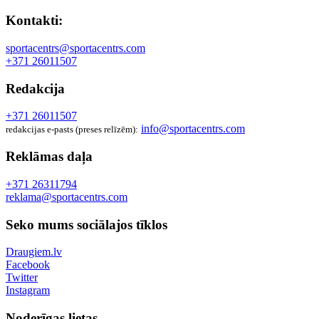
Kontakti:
sportacentrs@sportacentrs.com
+371 26011507
Redakcija
+371 26011507
info@sportacentrs.com
redakcijas e-pasts (preses relīzēm):
Reklāmas daļa
+371 26311794
reklama@sportacentrs.com
Seko mums sociālajos tīklos
Draugiem.lv
Facebook
Twitter
Instagram
Noderīgas lietas