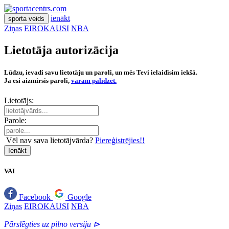
ienākt
sporta veids
Ziņas
EIROKAUSI
NBA
Lietotāja autorizācija
Lūdzu, ievadi savu lietotāju un paroli, un mēs Tevi ielaidīsim iekšā.
Ja esi aizmirsis paroli,
varam palīdzēt.
Lietotājs:
Parole:
Vēl nav sava lietotājvārda?
Piereģistrējies!!
Ienākt
VAI
Facebook
Google
Ziņas
EIROKAUSI
NBA
Pārslēgties uz pilno versiju ⊳