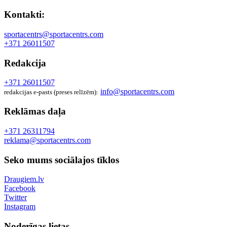
Kontakti:
sportacentrs@sportacentrs.com
+371 26011507
Redakcija
+371 26011507
info@sportacentrs.com
redakcijas e-pasts (preses relīzēm):
Reklāmas daļa
+371 26311794
reklama@sportacentrs.com
Seko mums sociālajos tīklos
Draugiem.lv
Facebook
Twitter
Instagram
Noderīgas lietas