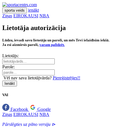
ienākt
sporta veids
Ziņas
EIROKAUSI
NBA
Lietotāja autorizācija
Lūdzu, ievadi savu lietotāju un paroli, un mēs Tevi ielaidīsim iekšā.
Ja esi aizmirsis paroli,
varam palīdzēt.
Lietotājs:
Parole:
Vēl nav sava lietotājvārda?
Piereģistrējies!!
Ienākt
VAI
Facebook
Google
Ziņas
EIROKAUSI
NBA
Pārslēgties uz pilno versiju ⊳