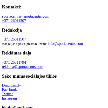
Kontakti:
sportacentrs@sportacentrs.com
+371 26011507
Redakcija
+371 26011507
info@sportacentrs.com
redakcijas e-pasts (preses relīzēm):
Reklāmas daļa
+371 26311794
reklama@sportacentrs.com
Seko mums sociālajos tīklos
Draugiem.lv
Facebook
Twitter
Instagram
Noderīgas lietas