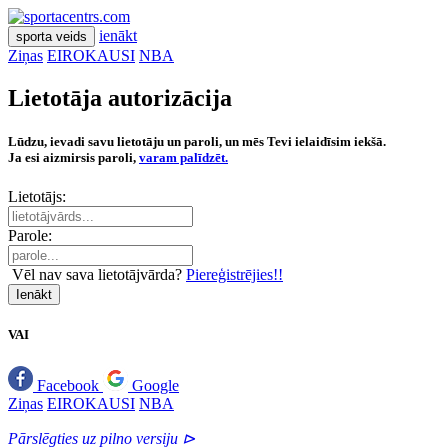
ienākt
sporta veids
Ziņas
EIROKAUSI
NBA
Lietotāja autorizācija
Lūdzu, ievadi savu lietotāju un paroli, un mēs Tevi ielaidīsim iekšā.
Ja esi aizmirsis paroli,
varam palīdzēt.
Lietotājs:
Parole:
Vēl nav sava lietotājvārda?
Piereģistrējies!!
Ienākt
VAI
Facebook
Google
Ziņas
EIROKAUSI
NBA
Pārslēgties uz pilno versiju ⊳