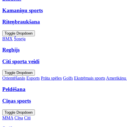
Kamaniņu sports
Riteņbraukšana
Toggle Dropdown
BMX
Šoseja
Regbijs
Citi sporta veidi
Toggle Dropdown
Orientēšanās
Esports
Prāta spēles
Golfs
Ekstrēmais sports
Amerikāņu 
Peldēšana
Cīņas sports
Toggle Dropdown
MMA
Cīņa
Citi