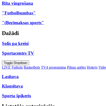
Rīta vingrošana
"Futbolbumbas"
"(Bez)maksas sports"
Dažādi
Solis pa kreisi
Sportacentrs TV
Toggle Dropdown
LIVE
Futbols
Basketbols
TV4 programma
Pilnas spēles
Hokejs
Video
Lasītava
Klausītava
Sporta špikeris