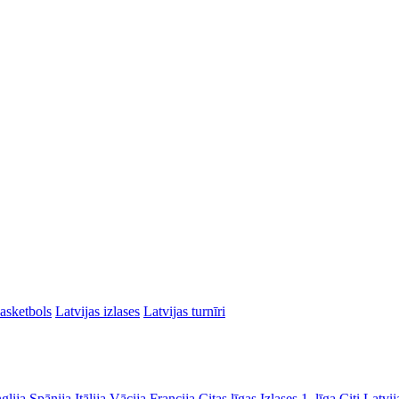
asketbols
Latvijas izlases
Latvijas turnīri
glija
Spānija
Itālija
Vācija
Francija
Citas līgas
Izlases
1. līga
Citi Latvij