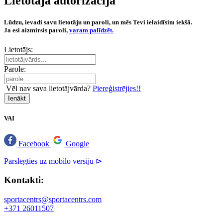
Lietotāja autorizācija
Lūdzu, ievadi savu lietotāju un paroli, un mēs Tevi ielaidīsim iekšā.
Ja esi aizmirsis paroli,
varam palīdzēt.
Lietotājs:
Parole:
Vēl nav sava lietotājvārda?
Piereģistrējies!!
Ienākt
VAI
Facebook
Google
Pārslēgties uz mobilo versiju ⊳
Kontakti:
sportacentrs@sportacentrs.com
+371 26011507