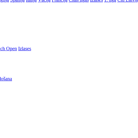
nch Open
Izlases
došana