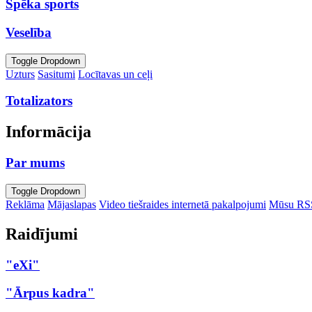
Spēka sports
Veselība
Toggle Dropdown
Uzturs
Sasitumi
Locītavas un ceļi
Totalizators
Informācija
Par mums
Toggle Dropdown
Reklāma
Mājaslapas
Video tiešraides internetā pakalpojumi
Mūsu RS
Raidījumi
"eXi"
"Ārpus kadra"