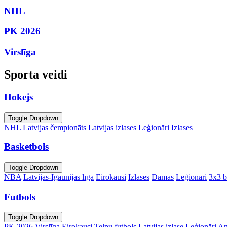
NHL
PK 2026
Virslīga
Sporta veidi
Hokejs
Toggle Dropdown
NHL
Latvijas čempionāts
Latvijas izlases
Leģionāri
Izlases
Basketbols
Toggle Dropdown
NBA
Latvijas-Igaunijas līga
Eirokausi
Izlases
Dāmas
Leģionāri
3x3 b
Futbols
Toggle Dropdown
PK 2026
Virslīga
Eirokausi
Telpu futbols
Latvijas izlase
Leģionāri
An