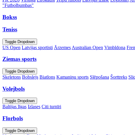
"Futbolbumbas"
Bokss
Teniss
Toggle Dropdown
US Open
Latvijas sportisti
Ārzemes
Australian Open
Vimbldona
Fre
Ziemas sports
Toggle Dropdown
Skeletons
Bobslejs
Biatlons
Kamaniņu sports
Slēpošana
Šorttreks
Sli
Volejbols
Toggle Dropdown
Baltijas līgas
Izlases
Citi turnīri
Florbols
Toggle Dropdown