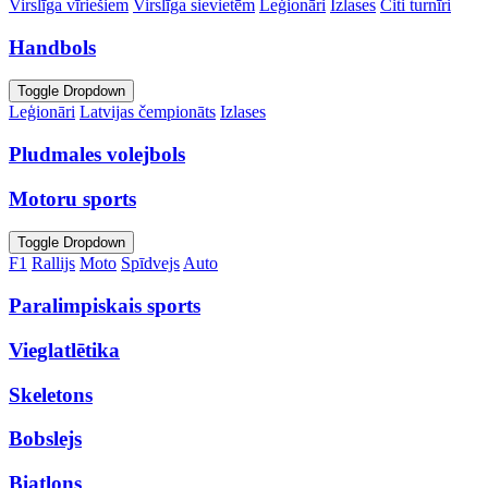
Virslīga vīriešiem
Virslīga sievietēm
Leģionāri
Izlases
Citi turnīri
Handbols
Toggle Dropdown
Leģionāri
Latvijas čempionāts
Izlases
Pludmales volejbols
Motoru sports
Toggle Dropdown
F1
Rallijs
Moto
Spīdvejs
Auto
Paralimpiskais sports
Vieglatlētika
Skeletons
Bobslejs
Biatlons