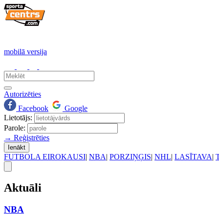
mobilā versija
Autorizēties
Facebook
Google
Lietotājs:
Parole:
→ Reģistrēties
Ienākt
FUTBOLA EIROKAUSI
|
NBA
|
PORZIŅĢIS
|
NHL
|
LASĪTAVA
|
Aktuāli
NBA