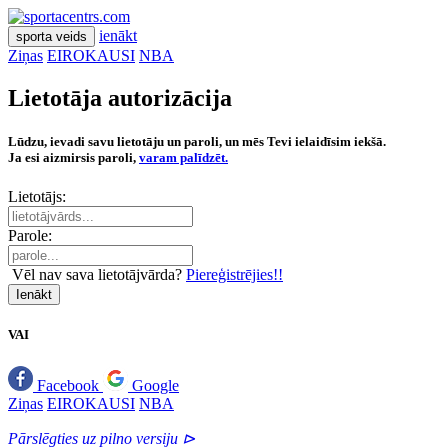
ienākt
sporta veids
Ziņas
EIROKAUSI
NBA
Lietotāja autorizācija
Lūdzu, ievadi savu lietotāju un paroli, un mēs Tevi ielaidīsim iekšā.
Ja esi aizmirsis paroli,
varam palīdzēt.
Lietotājs:
Parole:
Vēl nav sava lietotājvārda?
Piereģistrējies!!
Ienākt
VAI
Facebook
Google
Ziņas
EIROKAUSI
NBA
Pārslēgties uz pilno versiju ⊳