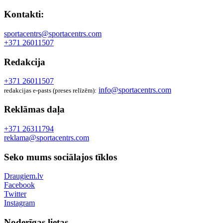
Kontakti:
sportacentrs@sportacentrs.com
+371 26011507
Redakcija
+371 26011507
info@sportacentrs.com
redakcijas e-pasts (preses relīzēm):
Reklāmas daļa
+371 26311794
reklama@sportacentrs.com
Seko mums sociālajos tīklos
Draugiem.lv
Facebook
Twitter
Instagram
Noderīgas lietas