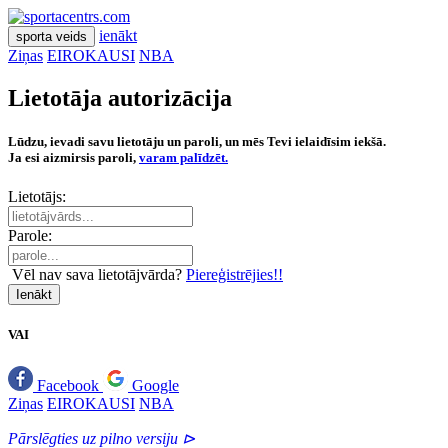
ienākt
sporta veids
Ziņas
EIROKAUSI
NBA
Lietotāja autorizācija
Lūdzu, ievadi savu lietotāju un paroli, un mēs Tevi ielaidīsim iekšā.
Ja esi aizmirsis paroli,
varam palīdzēt.
Lietotājs:
Parole:
Vēl nav sava lietotājvārda?
Piereģistrējies!!
Ienākt
VAI
Facebook
Google
Ziņas
EIROKAUSI
NBA
Pārslēgties uz pilno versiju ⊳