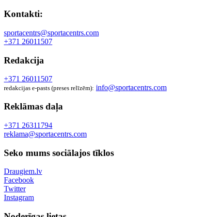
Kontakti:
sportacentrs@sportacentrs.com
+371 26011507
Redakcija
+371 26011507
info@sportacentrs.com
redakcijas e-pasts (preses relīzēm):
Reklāmas daļa
+371 26311794
reklama@sportacentrs.com
Seko mums sociālajos tīklos
Draugiem.lv
Facebook
Twitter
Instagram
Noderīgas lietas