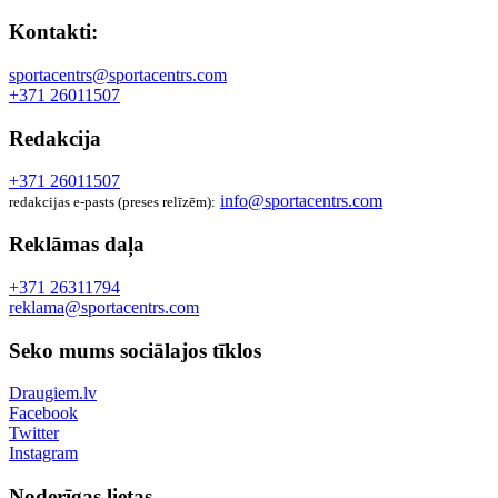
Kontakti:
sportacentrs@sportacentrs.com
+371 26011507
Redakcija
+371 26011507
info@sportacentrs.com
redakcijas e-pasts (preses relīzēm):
Reklāmas daļa
+371 26311794
reklama@sportacentrs.com
Seko mums sociālajos tīklos
Draugiem.lv
Facebook
Twitter
Instagram
Noderīgas lietas