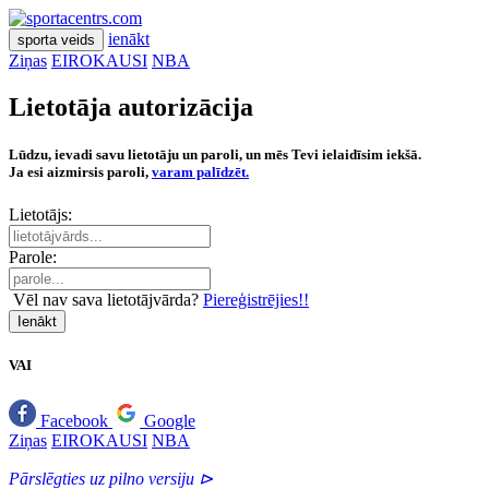
ienākt
sporta veids
Ziņas
EIROKAUSI
NBA
Lietotāja autorizācija
Lūdzu, ievadi savu lietotāju un paroli, un mēs Tevi ielaidīsim iekšā.
Ja esi aizmirsis paroli,
varam palīdzēt.
Lietotājs:
Parole:
Vēl nav sava lietotājvārda?
Piereģistrējies!!
Ienākt
VAI
Facebook
Google
Ziņas
EIROKAUSI
NBA
Pārslēgties uz pilno versiju ⊳