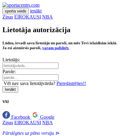
ienākt
sporta veids
Ziņas
EIROKAUSI
NBA
Lietotāja autorizācija
Lūdzu, ievadi savu lietotāju un paroli, un mēs Tevi ielaidīsim iekšā.
Ja esi aizmirsis paroli,
varam palīdzēt.
Lietotājs:
Parole:
Vēl nav sava lietotājvārda?
Piereģistrējies!!
Ienākt
VAI
Facebook
Google
Ziņas
EIROKAUSI
NBA
Pārslēgties uz pilno versiju ⊳