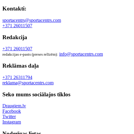
Kontakti:
sportacentrs@sportacentrs.com
+371 26011507
Redakcija
+371 26011507
info@sportacentrs.com
redakcijas e-pasts (preses relīzēm):
Reklāmas daļa
+371 26311794
reklama@sportacentrs.com
Seko mums sociālajos tīklos
Draugiem.lv
Facebook
Twitter
Instagram
Noderīgas lietas