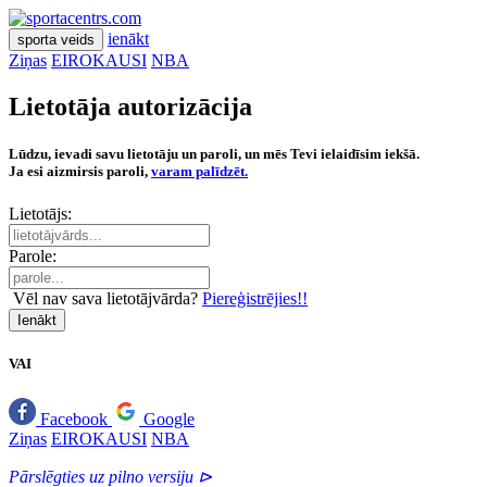
ienākt
sporta veids
Ziņas
EIROKAUSI
NBA
Lietotāja autorizācija
Lūdzu, ievadi savu lietotāju un paroli, un mēs Tevi ielaidīsim iekšā.
Ja esi aizmirsis paroli,
varam palīdzēt.
Lietotājs:
Parole:
Vēl nav sava lietotājvārda?
Piereģistrējies!!
Ienākt
VAI
Facebook
Google
Ziņas
EIROKAUSI
NBA
Pārslēgties uz pilno versiju ⊳