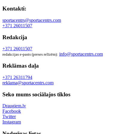
Kontakti:
sportacentrs@sportacentrs.com
+371 26011507
Redakcija
+371 26011507
info@sportacentrs.com
redakcijas e-pasts (preses relīzēm):
Reklāmas daļa
+371 26311794
reklama@sportacentrs.com
Seko mums sociālajos tīklos
Draugiem.lv
Facebook
Twitter
Instagram
Noderīgas lietas