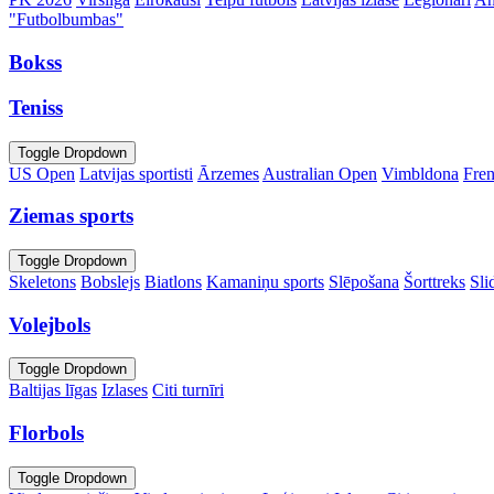
"Futbolbumbas"
Bokss
Teniss
Toggle Dropdown
US Open
Latvijas sportisti
Ārzemes
Australian Open
Vimbldona
Fre
Ziemas sports
Toggle Dropdown
Skeletons
Bobslejs
Biatlons
Kamaniņu sports
Slēpošana
Šorttreks
Sli
Volejbols
Toggle Dropdown
Baltijas līgas
Izlases
Citi turnīri
Florbols
Toggle Dropdown