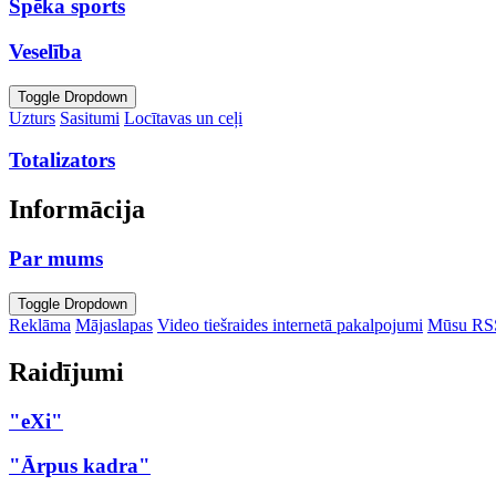
Spēka sports
Veselība
Toggle Dropdown
Uzturs
Sasitumi
Locītavas un ceļi
Totalizators
Informācija
Par mums
Toggle Dropdown
Reklāma
Mājaslapas
Video tiešraides internetā pakalpojumi
Mūsu RS
Raidījumi
"eXi"
"Ārpus kadra"