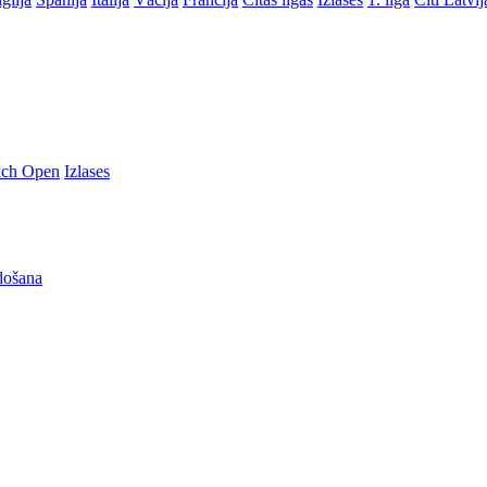
nch Open
Izlases
došana