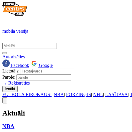
mobilā versija
Autorizēties
Facebook
Google
Lietotājs:
Parole:
→ Reģistrēties
Ienākt
FUTBOLA EIROKAUSI
|
NBA
|
PORZIŅĢIS
|
NHL
|
LASĪTAVA
|
Aktuāli
NBA