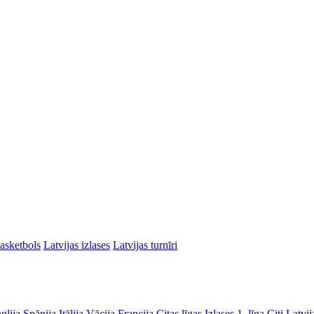
asketbols
Latvijas izlases
Latvijas turnīri
glija
Spānija
Itālija
Vācija
Francija
Citas līgas
Izlases
1. līga
Citi Latvij