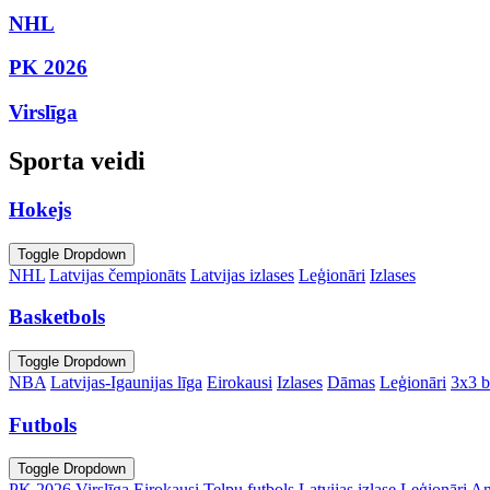
NHL
PK 2026
Virslīga
Sporta veidi
Hokejs
Toggle Dropdown
NHL
Latvijas čempionāts
Latvijas izlases
Leģionāri
Izlases
Basketbols
Toggle Dropdown
NBA
Latvijas-Igaunijas līga
Eirokausi
Izlases
Dāmas
Leģionāri
3x3 b
Futbols
Toggle Dropdown
PK 2026
Virslīga
Eirokausi
Telpu futbols
Latvijas izlase
Leģionāri
An