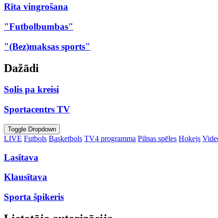
Rīta vingrošana
"Futbolbumbas"
"(Bez)maksas sports"
Dažādi
Solis pa kreisi
Sportacentrs TV
Toggle Dropdown
LIVE
Futbols
Basketbols
TV4 programma
Pilnas spēles
Hokejs
Video
Lasītava
Klausītava
Sporta špikeris