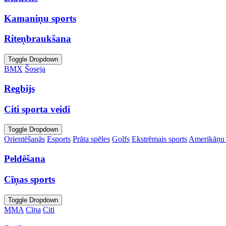
Kamaniņu sports
Riteņbraukšana
Toggle Dropdown
BMX
Šoseja
Regbijs
Citi sporta veidi
Toggle Dropdown
Orientēšanās
Esports
Prāta spēles
Golfs
Ekstrēmais sports
Amerikāņu 
Peldēšana
Cīņas sports
Toggle Dropdown
MMA
Cīņa
Citi