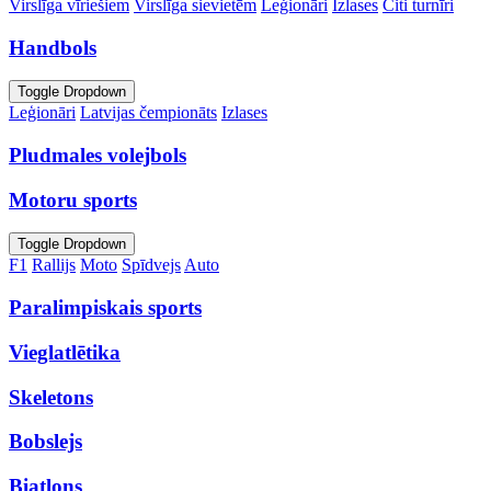
Virslīga vīriešiem
Virslīga sievietēm
Leģionāri
Izlases
Citi turnīri
Handbols
Toggle Dropdown
Leģionāri
Latvijas čempionāts
Izlases
Pludmales volejbols
Motoru sports
Toggle Dropdown
F1
Rallijs
Moto
Spīdvejs
Auto
Paralimpiskais sports
Vieglatlētika
Skeletons
Bobslejs
Biatlons