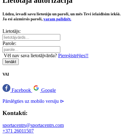
Lietotāja autorizācija
Lūdzu, ievadi savu lietotāju un paroli, un mēs Tevi ielaidīsim iekšā.
Ja esi aizmirsis paroli,
varam palīdzēt.
Lietotājs:
Parole:
Vēl nav sava lietotājvārda?
Piereģistrējies!!
Ienākt
VAI
Facebook
Google
Pārslēgties uz mobilo versiju ⊳
Kontakti:
sportacentrs@sportacentrs.com
+371 26011507