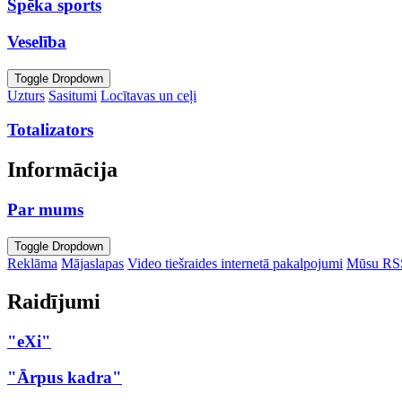
Spēka sports
Veselība
Toggle Dropdown
Uzturs
Sasitumi
Locītavas un ceļi
Totalizators
Informācija
Par mums
Toggle Dropdown
Reklāma
Mājaslapas
Video tiešraides internetā pakalpojumi
Mūsu RS
Raidījumi
"eXi"
"Ārpus kadra"