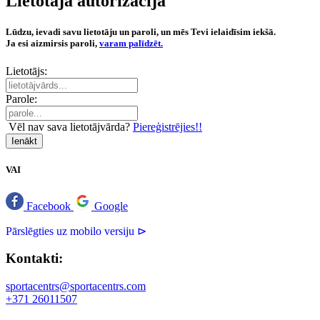
Lietotāja autorizācija
Lūdzu, ievadi savu lietotāju un paroli, un mēs Tevi ielaidīsim iekšā.
Ja esi aizmirsis paroli,
varam palīdzēt.
Lietotājs:
Parole:
Vēl nav sava lietotājvārda?
Piereģistrējies!!
Ienākt
VAI
Facebook
Google
Pārslēgties uz mobilo versiju ⊳
Kontakti:
sportacentrs@sportacentrs.com
+371 26011507