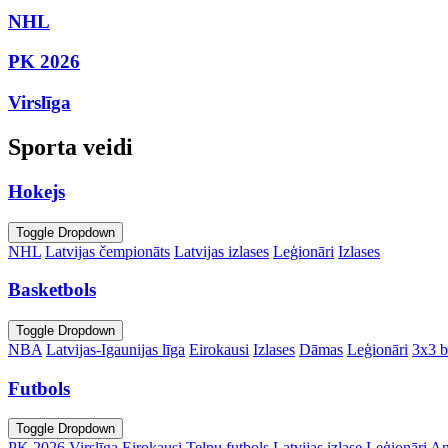
NHL
PK 2026
Virslīga
Sporta veidi
Hokejs
Toggle Dropdown
NHL
Latvijas čempionāts
Latvijas izlases
Leģionāri
Izlases
Basketbols
Toggle Dropdown
NBA
Latvijas-Igaunijas līga
Eirokausi
Izlases
Dāmas
Leģionāri
3x3 b
Futbols
Toggle Dropdown
PK 2026
Virslīga
Eirokausi
Telpu futbols
Latvijas izlase
Leģionāri
An