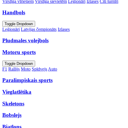
Virslīga vīriešiem
Virslīga sievietēm
Leģionāri
Izlases
Citi turnīri
Handbols
Toggle Dropdown
Leģionāri
Latvijas čempionāts
Izlases
Pludmales volejbols
Motoru sports
Toggle Dropdown
F1
Rallijs
Moto
Spīdvejs
Auto
Paralimpiskais sports
Vieglatlētika
Skeletons
Bobslejs
Biatlons