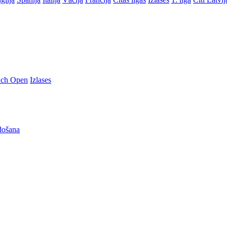
nch Open
Izlases
došana