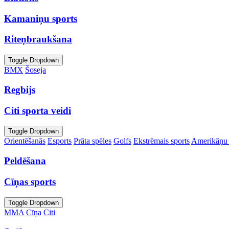
Kamaniņu sports
Riteņbraukšana
Toggle Dropdown
BMX
Šoseja
Regbijs
Citi sporta veidi
Toggle Dropdown
Orientēšanās
Esports
Prāta spēles
Golfs
Ekstrēmais sports
Amerikāņu 
Peldēšana
Cīņas sports
Toggle Dropdown
MMA
Cīņa
Citi