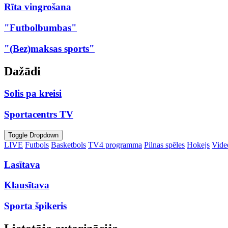
Rīta vingrošana
"Futbolbumbas"
"(Bez)maksas sports"
Dažādi
Solis pa kreisi
Sportacentrs TV
Toggle Dropdown
LIVE
Futbols
Basketbols
TV4 programma
Pilnas spēles
Hokejs
Video
Lasītava
Klausītava
Sporta špikeris