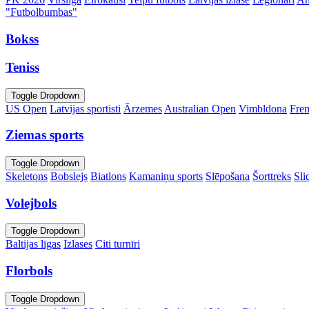
"Futbolbumbas"
Bokss
Teniss
Toggle Dropdown
US Open
Latvijas sportisti
Ārzemes
Australian Open
Vimbldona
Fre
Ziemas sports
Toggle Dropdown
Skeletons
Bobslejs
Biatlons
Kamaniņu sports
Slēpošana
Šorttreks
Sli
Volejbols
Toggle Dropdown
Baltijas līgas
Izlases
Citi turnīri
Florbols
Toggle Dropdown