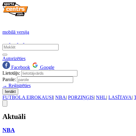
mobilā versija
Autorizēties
Facebook
Google
Lietotājs:
Parole:
→ Reģistrēties
Ienākt
FUTBOLA EIROKAUSI
|
NBA
|
PORZIŅĢIS
|
NHL
|
LASĪTAVA
|
Aktuāli
NBA