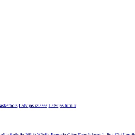
asketbols
Latvijas izlases
Latvijas turnīri
glija
Spānija
Itālija
Vācija
Francija
Citas līgas
Izlases
1. līga
Citi Latvij