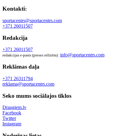
Kontakti:
sportacentrs@sportacentrs.com
+371 26011507
Redakcija
+371 26011507
info@sportacentrs.com
redakcijas e-pasts (preses relīzēm):
Reklāmas daļa
+371 26311794
reklama@sportacentrs.com
Seko mums sociālajos tīklos
Draugiem.lv
Facebook
Twitter
Instagram
Noderīgas lietas