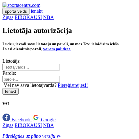
ienākt
sporta veids
Ziņas
EIROKAUSI
NBA
Lietotāja autorizācija
Lūdzu, ievadi savu lietotāju un paroli, un mēs Tevi ielaidīsim iekšā.
Ja esi aizmirsis paroli,
varam palīdzēt.
Lietotājs:
Parole:
Vēl nav sava lietotājvārda?
Piereģistrējies!!
Ienākt
VAI
Facebook
Google
Ziņas
EIROKAUSI
NBA
Pārslēgties uz pilno versiju ⊳