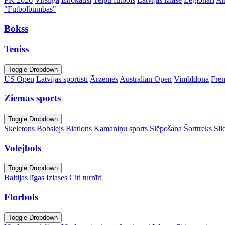
"Futbolbumbas"
Bokss
Teniss
Toggle Dropdown
US Open
Latvijas sportisti
Ārzemes
Australian Open
Vimbldona
Fre
Ziemas sports
Toggle Dropdown
Skeletons
Bobslejs
Biatlons
Kamaniņu sports
Slēpošana
Šorttreks
Sli
Volejbols
Toggle Dropdown
Baltijas līgas
Izlases
Citi turnīri
Florbols
Toggle Dropdown