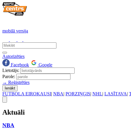
mobilā versija
Autorizēties
Facebook
Google
Lietotājs:
Parole:
→ Reģistrēties
Ienākt
FUTBOLA EIROKAUSI
|
NBA
|
PORZIŅĢIS
|
NHL
|
LASĪTAVA
|
Aktuāli
NBA