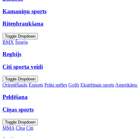
Kamaniņu sports
Riteņbraukšana
Toggle Dropdown
BMX
Šoseja
Regbijs
Citi sporta veidi
Toggle Dropdown
Orientēšanās
Esports
Prāta spēles
Golfs
Ekstrēmais sports
Amerikāņu 
Peldēšana
Cīņas sports
Toggle Dropdown
MMA
Cīņa
Citi