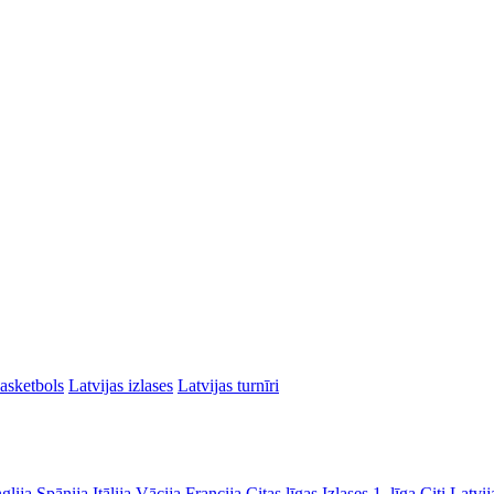
asketbols
Latvijas izlases
Latvijas turnīri
glija
Spānija
Itālija
Vācija
Francija
Citas līgas
Izlases
1. līga
Citi Latvij