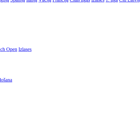
nch Open
Izlases
došana