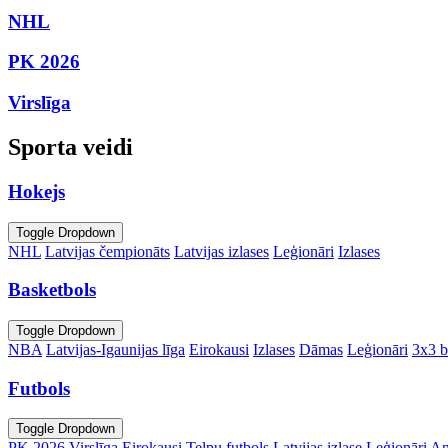
NHL
PK 2026
Virslīga
Sporta veidi
Hokejs
Toggle Dropdown
NHL
Latvijas čempionāts
Latvijas izlases
Leģionāri
Izlases
Basketbols
Toggle Dropdown
NBA
Latvijas-Igaunijas līga
Eirokausi
Izlases
Dāmas
Leģionāri
3x3 b
Futbols
Toggle Dropdown
PK 2026
Virslīga
Eirokausi
Telpu futbols
Latvijas izlase
Leģionāri
An