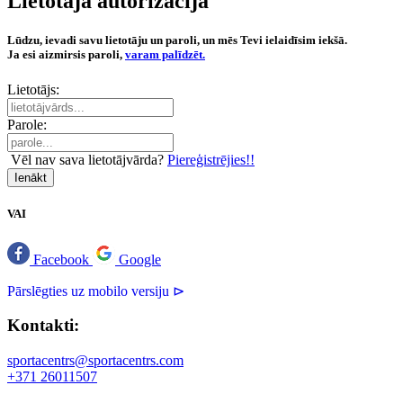
Lietotāja autorizācija
Lūdzu, ievadi savu lietotāju un paroli, un mēs Tevi ielaidīsim iekšā.
Ja esi aizmirsis paroli,
varam palīdzēt.
Lietotājs:
Parole:
Vēl nav sava lietotājvārda?
Piereģistrējies!!
Ienākt
VAI
Facebook
Google
Pārslēgties uz mobilo versiju ⊳
Kontakti:
sportacentrs@sportacentrs.com
+371 26011507