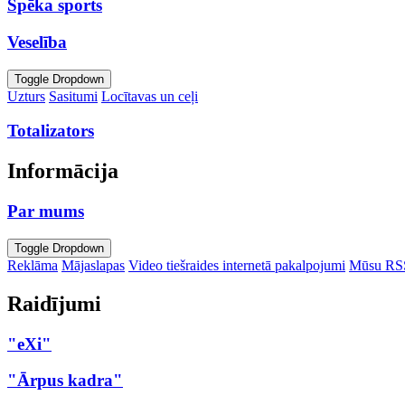
Spēka sports
Veselība
Toggle Dropdown
Uzturs
Sasitumi
Locītavas un ceļi
Totalizators
Informācija
Par mums
Toggle Dropdown
Reklāma
Mājaslapas
Video tiešraides internetā pakalpojumi
Mūsu RS
Raidījumi
"eXi"
"Ārpus kadra"