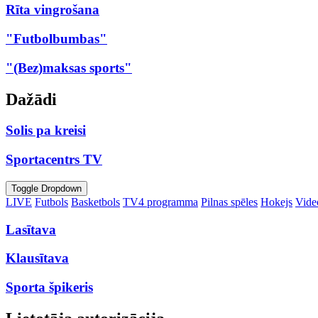
Rīta vingrošana
"Futbolbumbas"
"(Bez)maksas sports"
Dažādi
Solis pa kreisi
Sportacentrs TV
Toggle Dropdown
LIVE
Futbols
Basketbols
TV4 programma
Pilnas spēles
Hokejs
Video
Lasītava
Klausītava
Sporta špikeris