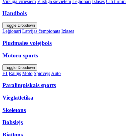
Virslīga vīriešiem
Virslīga sievietēm
Leģionāri
Izlases
Citi turnīri
Handbols
Toggle Dropdown
Leģionāri
Latvijas čempionāts
Izlases
Pludmales volejbols
Motoru sports
Toggle Dropdown
F1
Rallijs
Moto
Spīdvejs
Auto
Paralimpiskais sports
Vieglatlētika
Skeletons
Bobslejs
Biatlons