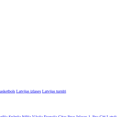
asketbols
Latvijas izlases
Latvijas turnīri
glija
Spānija
Itālija
Vācija
Francija
Citas līgas
Izlases
1. līga
Citi Latvij