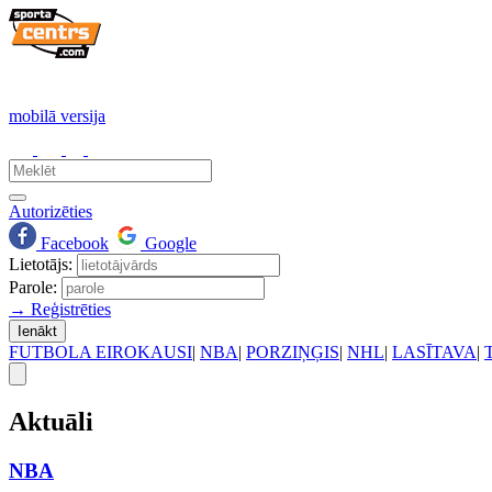
mobilā versija
Autorizēties
Facebook
Google
Lietotājs:
Parole:
→ Reģistrēties
Ienākt
FUTBOLA EIROKAUSI
|
NBA
|
PORZIŅĢIS
|
NHL
|
LASĪTAVA
|
Aktuāli
NBA