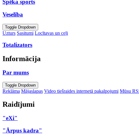
Spēka sports
Veselība
Toggle Dropdown
Uzturs
Sasitumi
Locītavas un ceļi
Totalizators
Informācija
Par mums
Toggle Dropdown
Reklāma
Mājaslapas
Video tiešraides internetā pakalpojumi
Mūsu RS
Raidījumi
"eXi"
"Ārpus kadra"