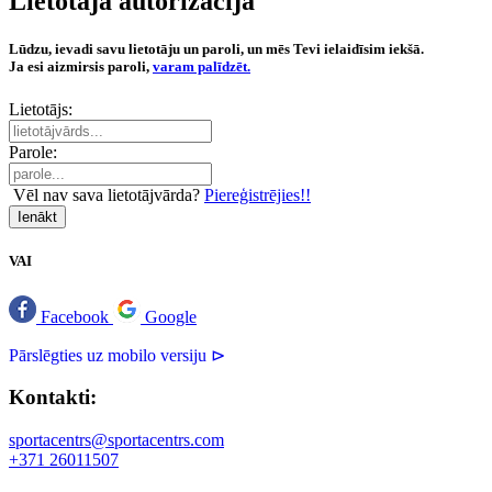
Lietotāja autorizācija
Lūdzu, ievadi savu lietotāju un paroli, un mēs Tevi ielaidīsim iekšā.
Ja esi aizmirsis paroli,
varam palīdzēt.
Lietotājs:
Parole:
Vēl nav sava lietotājvārda?
Piereģistrējies!!
Ienākt
VAI
Facebook
Google
Pārslēgties uz mobilo versiju ⊳
Kontakti:
sportacentrs@sportacentrs.com
+371 26011507