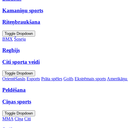
Kamaniņu sports
Riteņbraukšana
Toggle Dropdown
BMX
Šoseja
Regbijs
Citi sporta veidi
Toggle Dropdown
Orientēšanās
Esports
Prāta spēles
Golfs
Ekstrēmais sports
Amerikāņu 
Peldēšana
Cīņas sports
Toggle Dropdown
MMA
Cīņa
Citi