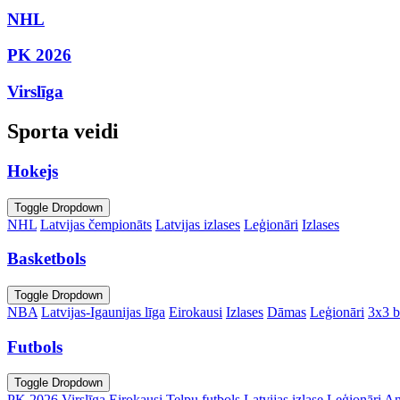
NHL
PK 2026
Virslīga
Sporta veidi
Hokejs
Toggle Dropdown
NHL
Latvijas čempionāts
Latvijas izlases
Leģionāri
Izlases
Basketbols
Toggle Dropdown
NBA
Latvijas-Igaunijas līga
Eirokausi
Izlases
Dāmas
Leģionāri
3x3 b
Futbols
Toggle Dropdown
PK 2026
Virslīga
Eirokausi
Telpu futbols
Latvijas izlase
Leģionāri
An