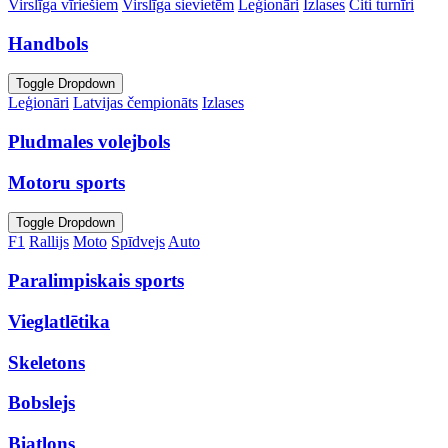
Virslīga vīriešiem
Virslīga sievietēm
Leģionāri
Izlases
Citi turnīri
Handbols
Toggle Dropdown
Leģionāri
Latvijas čempionāts
Izlases
Pludmales volejbols
Motoru sports
Toggle Dropdown
F1
Rallijs
Moto
Spīdvejs
Auto
Paralimpiskais sports
Vieglatlētika
Skeletons
Bobslejs
Biatlons