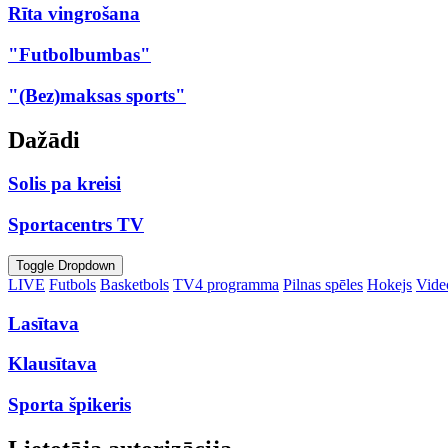
Rīta vingrošana
"Futbolbumbas"
"(Bez)maksas sports"
Dažādi
Solis pa kreisi
Sportacentrs TV
Toggle Dropdown
LIVE
Futbols
Basketbols
TV4 programma
Pilnas spēles
Hokejs
Video
Lasītava
Klausītava
Sporta špikeris