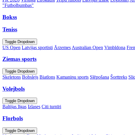
"Futbolbumbas"
Bokss
Teniss
Toggle Dropdown
US Open
Latvijas sportisti
Ārzemes
Australian Open
Vimbldona
Fre
Ziemas sports
Toggle Dropdown
Skeletons
Bobslejs
Biatlons
Kamaniņu sports
Slēpošana
Šorttreks
Sli
Volejbols
Toggle Dropdown
Baltijas līgas
Izlases
Citi turnīri
Florbols
Toggle Dropdown