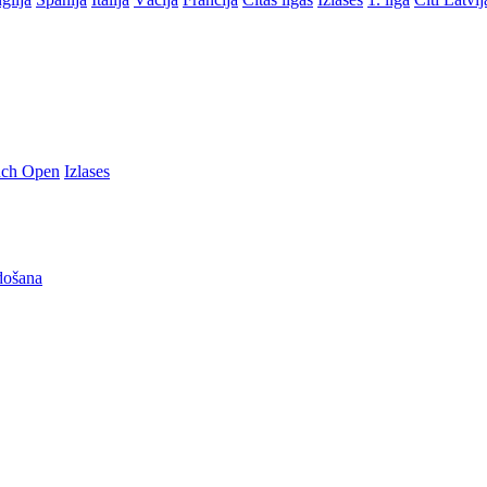
nch Open
Izlases
došana