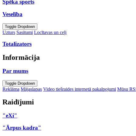
Spēka sports
Veselība
Toggle Dropdown
Uzturs
Sasitumi
Locītavas un ceļi
Totalizators
Informācija
Par mums
Toggle Dropdown
Reklāma
Mājaslapas
Video tiešraides internetā pakalpojumi
Mūsu RS
Raidījumi
"eXi"
"Ārpus kadra"