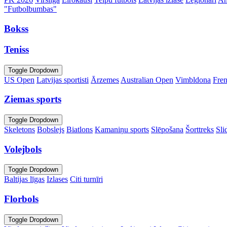
"Futbolbumbas"
Bokss
Teniss
Toggle Dropdown
US Open
Latvijas sportisti
Ārzemes
Australian Open
Vimbldona
Fre
Ziemas sports
Toggle Dropdown
Skeletons
Bobslejs
Biatlons
Kamaniņu sports
Slēpošana
Šorttreks
Sli
Volejbols
Toggle Dropdown
Baltijas līgas
Izlases
Citi turnīri
Florbols
Toggle Dropdown