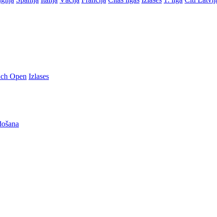
nch Open
Izlases
došana