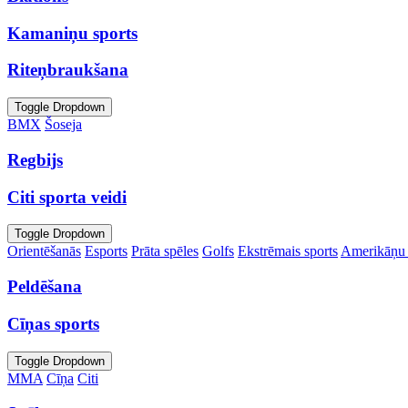
Kamaniņu sports
Riteņbraukšana
Toggle Dropdown
BMX
Šoseja
Regbijs
Citi sporta veidi
Toggle Dropdown
Orientēšanās
Esports
Prāta spēles
Golfs
Ekstrēmais sports
Amerikāņu 
Peldēšana
Cīņas sports
Toggle Dropdown
MMA
Cīņa
Citi