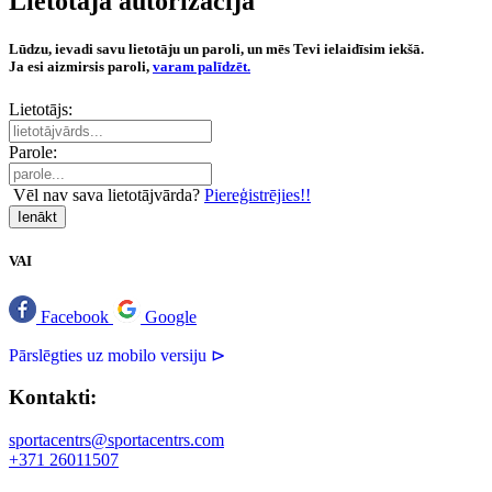
Lietotāja autorizācija
Lūdzu, ievadi savu lietotāju un paroli, un mēs Tevi ielaidīsim iekšā.
Ja esi aizmirsis paroli,
varam palīdzēt.
Lietotājs:
Parole:
Vēl nav sava lietotājvārda?
Piereģistrējies!!
Ienākt
VAI
Facebook
Google
Pārslēgties uz mobilo versiju ⊳
Kontakti:
sportacentrs@sportacentrs.com
+371 26011507