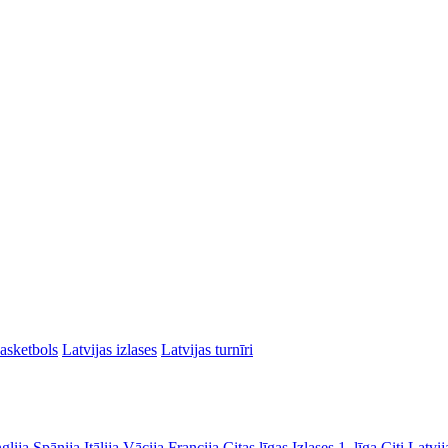
asketbols
Latvijas izlases
Latvijas turnīri
glija
Spānija
Itālija
Vācija
Francija
Citas līgas
Izlases
1. līga
Citi Latvij