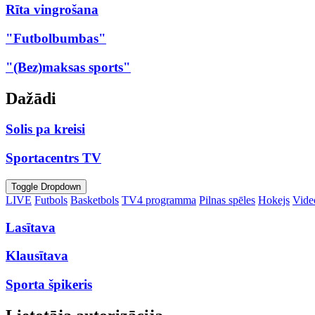
Rīta vingrošana
"Futbolbumbas"
"(Bez)maksas sports"
Dažādi
Solis pa kreisi
Sportacentrs TV
Toggle Dropdown
LIVE
Futbols
Basketbols
TV4 programma
Pilnas spēles
Hokejs
Video
Lasītava
Klausītava
Sporta špikeris