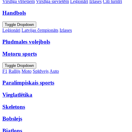
Virslīga vīriešiem
Virslīga sievietēm
Leģionāri
Izlases
Citi turnīri
Handbols
Toggle Dropdown
Leģionāri
Latvijas čempionāts
Izlases
Pludmales volejbols
Motoru sports
Toggle Dropdown
F1
Rallijs
Moto
Spīdvejs
Auto
Paralimpiskais sports
Vieglatlētika
Skeletons
Bobslejs
Biatlons