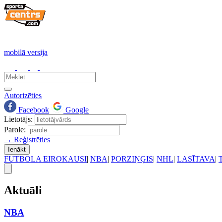
mobilā versija
Autorizēties
Facebook
Google
Lietotājs:
Parole:
→ Reģistrēties
Ienākt
FUTBOLA EIROKAUSI
|
NBA
|
PORZIŅĢIS
|
NHL
|
LASĪTAVA
|
Aktuāli
NBA