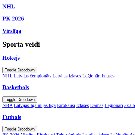
NHL
PK 2026
Virslīga
Sporta veidi
Hokejs
Toggle Dropdown
NHL
Latvijas čempionāts
Latvijas izlases
Leģionāri
Izlases
Basketbols
Toggle Dropdown
NBA
Latvijas-Igaunijas līga
Eirokausi
Izlases
Dāmas
Leģionāri
3x3 b
Futbols
Toggle Dropdown
PK 2026
Virslīga
Eirokausi
Telpu futbols
Latvijas izlase
Leģionāri
An