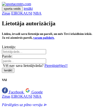
ienākt
sporta veids
Ziņas
EIROKAUSI
NBA
Lietotāja autorizācija
Lūdzu, ievadi savu lietotāju un paroli, un mēs Tevi ielaidīsim iekšā.
Ja esi aizmirsis paroli,
varam palīdzēt.
Lietotājs:
Parole:
Vēl nav sava lietotājvārda?
Piereģistrējies!!
Ienākt
VAI
Facebook
Google
Ziņas
EIROKAUSI
NBA
Pārslēgties uz pilno versiju ⊳