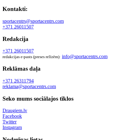
Kontakti:
sportacentrs@sportacentrs.com
+371 26011507
Redakcija
+371 26011507
info@sportacentrs.com
redakcijas e-pasts (preses relīzēm):
Reklāmas daļa
+371 26311794
reklama@sportacentrs.com
Seko mums sociālajos tīklos
Draugiem.lv
Facebook
Twitter
Instagram
Noderīgas lietas