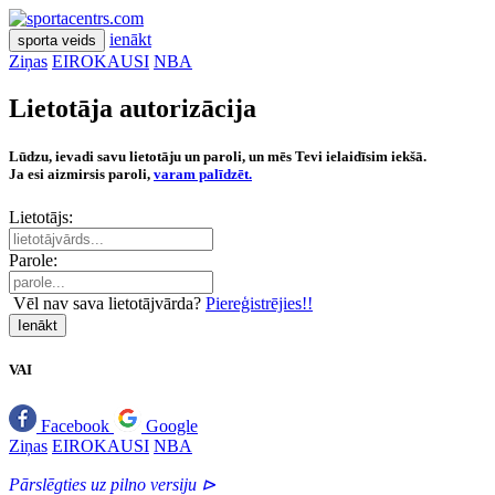
ienākt
sporta veids
Ziņas
EIROKAUSI
NBA
Lietotāja autorizācija
Lūdzu, ievadi savu lietotāju un paroli, un mēs Tevi ielaidīsim iekšā.
Ja esi aizmirsis paroli,
varam palīdzēt.
Lietotājs:
Parole:
Vēl nav sava lietotājvārda?
Piereģistrējies!!
Ienākt
VAI
Facebook
Google
Ziņas
EIROKAUSI
NBA
Pārslēgties uz pilno versiju ⊳