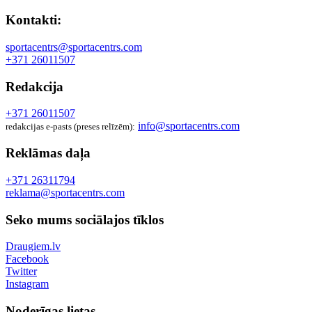
Kontakti:
sportacentrs@sportacentrs.com
+371 26011507
Redakcija
+371 26011507
info@sportacentrs.com
redakcijas e-pasts (preses relīzēm):
Reklāmas daļa
+371 26311794
reklama@sportacentrs.com
Seko mums sociālajos tīklos
Draugiem.lv
Facebook
Twitter
Instagram
Noderīgas lietas