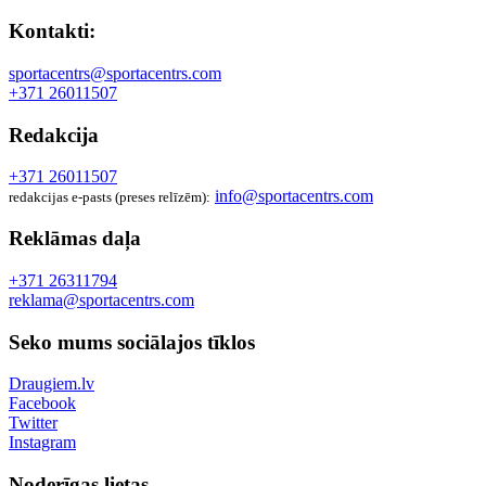
Kontakti:
sportacentrs@sportacentrs.com
+371 26011507
Redakcija
+371 26011507
info@sportacentrs.com
redakcijas e-pasts (preses relīzēm):
Reklāmas daļa
+371 26311794
reklama@sportacentrs.com
Seko mums sociālajos tīklos
Draugiem.lv
Facebook
Twitter
Instagram
Noderīgas lietas