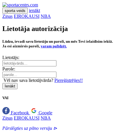
ienākt
sporta veids
Ziņas
EIROKAUSI
NBA
Lietotāja autorizācija
Lūdzu, ievadi savu lietotāju un paroli, un mēs Tevi ielaidīsim iekšā.
Ja esi aizmirsis paroli,
varam palīdzēt.
Lietotājs:
Parole:
Vēl nav sava lietotājvārda?
Piereģistrējies!!
Ienākt
VAI
Facebook
Google
Ziņas
EIROKAUSI
NBA
Pārslēgties uz pilno versiju ⊳