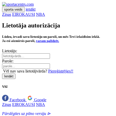
ienākt
sporta veids
Ziņas
EIROKAUSI
NBA
Lietotāja autorizācija
Lūdzu, ievadi savu lietotāju un paroli, un mēs Tevi ielaidīsim iekšā.
Ja esi aizmirsis paroli,
varam palīdzēt.
Lietotājs:
Parole:
Vēl nav sava lietotājvārda?
Piereģistrējies!!
Ienākt
VAI
Facebook
Google
Ziņas
EIROKAUSI
NBA
Pārslēgties uz pilno versiju ⊳