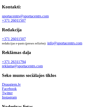
Kontakti:
sportacentrs@sportacentrs.com
+371 26011507
Redakcija
+371 26011507
info@sportacentrs.com
redakcijas e-pasts (preses relīzēm):
Reklāmas daļa
+371 26311794
reklama@sportacentrs.com
Seko mums sociālajos tīklos
Draugiem.lv
Facebook
Twitter
Instagram
Noderīgas lietas