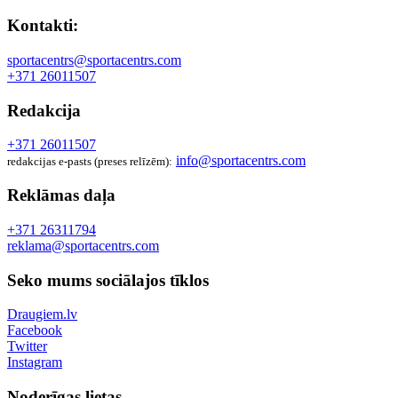
Kontakti:
sportacentrs@sportacentrs.com
+371 26011507
Redakcija
+371 26011507
info@sportacentrs.com
redakcijas e-pasts (preses relīzēm):
Reklāmas daļa
+371 26311794
reklama@sportacentrs.com
Seko mums sociālajos tīklos
Draugiem.lv
Facebook
Twitter
Instagram
Noderīgas lietas