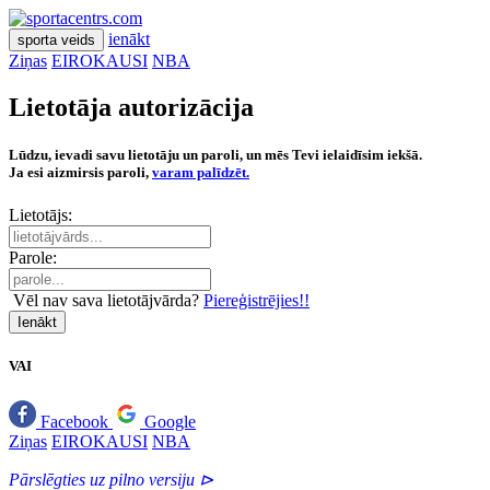
ienākt
sporta veids
Ziņas
EIROKAUSI
NBA
Lietotāja autorizācija
Lūdzu, ievadi savu lietotāju un paroli, un mēs Tevi ielaidīsim iekšā.
Ja esi aizmirsis paroli,
varam palīdzēt.
Lietotājs:
Parole:
Vēl nav sava lietotājvārda?
Piereģistrējies!!
Ienākt
VAI
Facebook
Google
Ziņas
EIROKAUSI
NBA
Pārslēgties uz pilno versiju ⊳