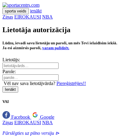
ienākt
sporta veids
Ziņas
EIROKAUSI
NBA
Lietotāja autorizācija
Lūdzu, ievadi savu lietotāju un paroli, un mēs Tevi ielaidīsim iekšā.
Ja esi aizmirsis paroli,
varam palīdzēt.
Lietotājs:
Parole:
Vēl nav sava lietotājvārda?
Piereģistrējies!!
Ienākt
VAI
Facebook
Google
Ziņas
EIROKAUSI
NBA
Pārslēgties uz pilno versiju ⊳