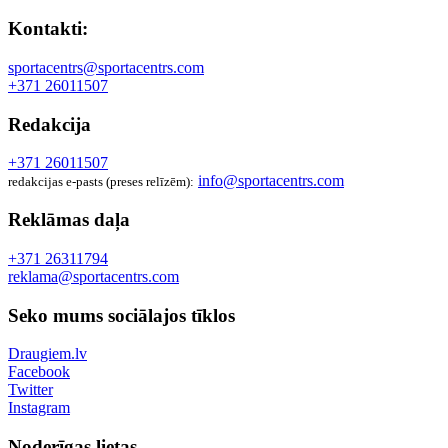
Kontakti:
sportacentrs@sportacentrs.com
+371 26011507
Redakcija
+371 26011507
info@sportacentrs.com
redakcijas e-pasts (preses relīzēm):
Reklāmas daļa
+371 26311794
reklama@sportacentrs.com
Seko mums sociālajos tīklos
Draugiem.lv
Facebook
Twitter
Instagram
Noderīgas lietas