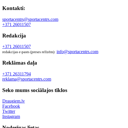
Kontakti:
sportacentrs@sportacentrs.com
+371 26011507
Redakcija
+371 26011507
info@sportacentrs.com
redakcijas e-pasts (preses relīzēm):
Reklāmas daļa
+371 26311794
reklama@sportacentrs.com
Seko mums sociālajos tīklos
Draugiem.lv
Facebook
Twitter
Instagram
Noderīgas lietas