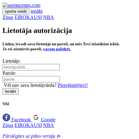
ienākt
sporta veids
Ziņas
EIROKAUSI
NBA
Lietotāja autorizācija
Lūdzu, ievadi savu lietotāju un paroli, un mēs Tevi ielaidīsim iekšā.
Ja esi aizmirsis paroli,
varam palīdzēt.
Lietotājs:
Parole:
Vēl nav sava lietotājvārda?
Piereģistrējies!!
Ienākt
VAI
Facebook
Google
Ziņas
EIROKAUSI
NBA
Pārslēgties uz pilno versiju ⊳