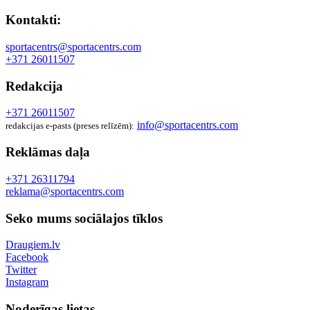
Kontakti:
sportacentrs@sportacentrs.com
+371 26011507
Redakcija
+371 26011507
info@sportacentrs.com
redakcijas e-pasts (preses relīzēm):
Reklāmas daļa
+371 26311794
reklama@sportacentrs.com
Seko mums sociālajos tīklos
Draugiem.lv
Facebook
Twitter
Instagram
Noderīgas lietas