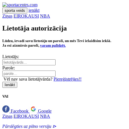
ienākt
sporta veids
Ziņas
EIROKAUSI
NBA
Lietotāja autorizācija
Lūdzu, ievadi savu lietotāju un paroli, un mēs Tevi ielaidīsim iekšā.
Ja esi aizmirsis paroli,
varam palīdzēt.
Lietotājs:
Parole:
Vēl nav sava lietotājvārda?
Piereģistrējies!!
Ienākt
VAI
Facebook
Google
Ziņas
EIROKAUSI
NBA
Pārslēgties uz pilno versiju ⊳