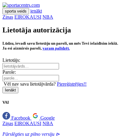
ienākt
sporta veids
Ziņas
EIROKAUSI
NBA
Lietotāja autorizācija
Lūdzu, ievadi savu lietotāju un paroli, un mēs Tevi ielaidīsim iekšā.
Ja esi aizmirsis paroli,
varam palīdzēt.
Lietotājs:
Parole:
Vēl nav sava lietotājvārda?
Piereģistrējies!!
Ienākt
VAI
Facebook
Google
Ziņas
EIROKAUSI
NBA
Pārslēgties uz pilno versiju ⊳