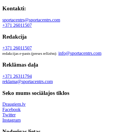
Kontakti:
sportacentrs@sportacentrs.com
+371 26011507
Redakcija
+371 26011507
info@sportacentrs.com
redakcijas e-pasts (preses relīzēm):
Reklāmas daļa
+371 26311794
reklama@sportacentrs.com
Seko mums sociālajos tīklos
Draugiem.lv
Facebook
Twitter
Instagram
Noderīgas lietas