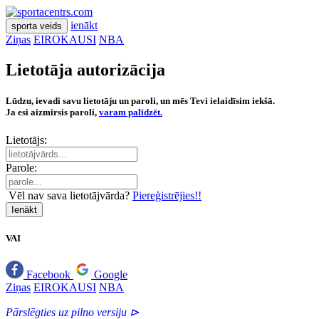
ienākt
sporta veids
Ziņas
EIROKAUSI
NBA
Lietotāja autorizācija
Lūdzu, ievadi savu lietotāju un paroli, un mēs Tevi ielaidīsim iekšā.
Ja esi aizmirsis paroli,
varam palīdzēt.
Lietotājs:
Parole:
Vēl nav sava lietotājvārda?
Piereģistrējies!!
Ienākt
VAI
Facebook
Google
Ziņas
EIROKAUSI
NBA
Pārslēgties uz pilno versiju ⊳