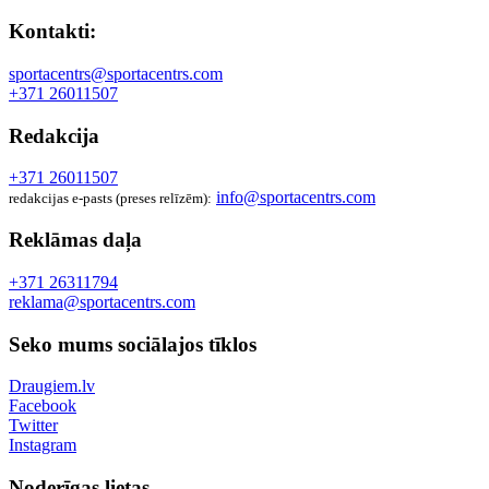
Kontakti:
sportacentrs@sportacentrs.com
+371 26011507
Redakcija
+371 26011507
info@sportacentrs.com
redakcijas e-pasts (preses relīzēm):
Reklāmas daļa
+371 26311794
reklama@sportacentrs.com
Seko mums sociālajos tīklos
Draugiem.lv
Facebook
Twitter
Instagram
Noderīgas lietas