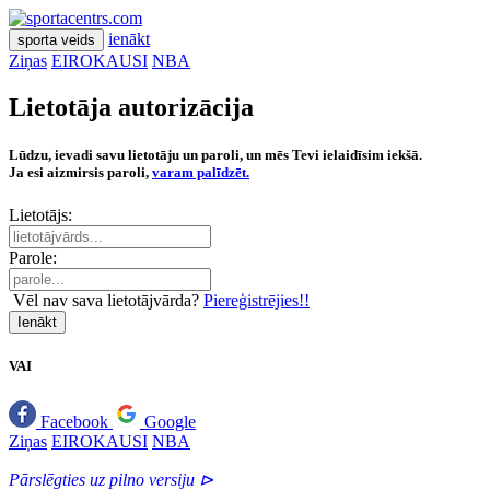
ienākt
sporta veids
Ziņas
EIROKAUSI
NBA
Lietotāja autorizācija
Lūdzu, ievadi savu lietotāju un paroli, un mēs Tevi ielaidīsim iekšā.
Ja esi aizmirsis paroli,
varam palīdzēt.
Lietotājs:
Parole:
Vēl nav sava lietotājvārda?
Piereģistrējies!!
Ienākt
VAI
Facebook
Google
Ziņas
EIROKAUSI
NBA
Pārslēgties uz pilno versiju ⊳