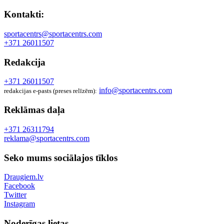
Kontakti:
sportacentrs@sportacentrs.com
+371 26011507
Redakcija
+371 26011507
info@sportacentrs.com
redakcijas e-pasts (preses relīzēm):
Reklāmas daļa
+371 26311794
reklama@sportacentrs.com
Seko mums sociālajos tīklos
Draugiem.lv
Facebook
Twitter
Instagram
Noderīgas lietas