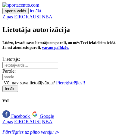
ienākt
sporta veids
Ziņas
EIROKAUSI
NBA
Lietotāja autorizācija
Lūdzu, ievadi savu lietotāju un paroli, un mēs Tevi ielaidīsim iekšā.
Ja esi aizmirsis paroli,
varam palīdzēt.
Lietotājs:
Parole:
Vēl nav sava lietotājvārda?
Piereģistrējies!!
Ienākt
VAI
Facebook
Google
Ziņas
EIROKAUSI
NBA
Pārslēgties uz pilno versiju ⊳