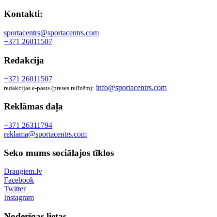
Kontakti:
sportacentrs@sportacentrs.com
+371 26011507
Redakcija
+371 26011507
info@sportacentrs.com
redakcijas e-pasts (preses relīzēm):
Reklāmas daļa
+371 26311794
reklama@sportacentrs.com
Seko mums sociālajos tīklos
Draugiem.lv
Facebook
Twitter
Instagram
Noderīgas lietas