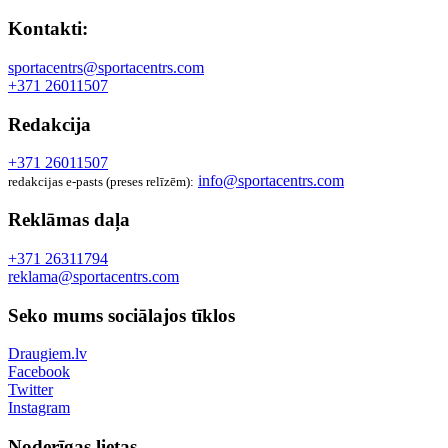
Kontakti:
sportacentrs@sportacentrs.com
+371 26011507
Redakcija
+371 26011507
info@sportacentrs.com
redakcijas e-pasts (preses relīzēm):
Reklāmas daļa
+371 26311794
reklama@sportacentrs.com
Seko mums sociālajos tīklos
Draugiem.lv
Facebook
Twitter
Instagram
Noderīgas lietas