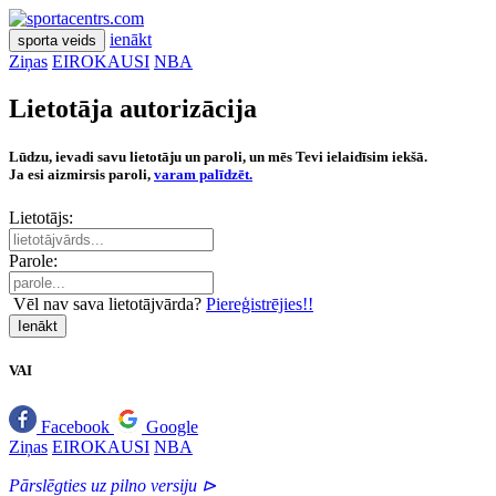
ienākt
sporta veids
Ziņas
EIROKAUSI
NBA
Lietotāja autorizācija
Lūdzu, ievadi savu lietotāju un paroli, un mēs Tevi ielaidīsim iekšā.
Ja esi aizmirsis paroli,
varam palīdzēt.
Lietotājs:
Parole:
Vēl nav sava lietotājvārda?
Piereģistrējies!!
Ienākt
VAI
Facebook
Google
Ziņas
EIROKAUSI
NBA
Pārslēgties uz pilno versiju ⊳