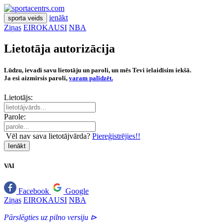
ienākt
sporta veids
Ziņas
EIROKAUSI
NBA
Lietotāja autorizācija
Lūdzu, ievadi savu lietotāju un paroli, un mēs Tevi ielaidīsim iekšā.
Ja esi aizmirsis paroli,
varam palīdzēt.
Lietotājs:
Parole:
Vēl nav sava lietotājvārda?
Piereģistrējies!!
Ienākt
VAI
Facebook
Google
Ziņas
EIROKAUSI
NBA
Pārslēgties uz pilno versiju ⊳