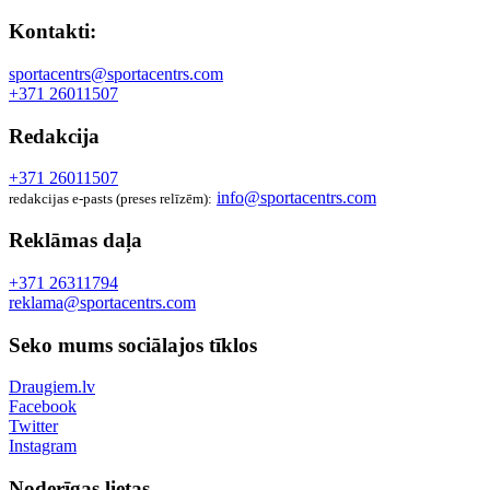
Kontakti:
sportacentrs@sportacentrs.com
+371 26011507
Redakcija
+371 26011507
info@sportacentrs.com
redakcijas e-pasts (preses relīzēm):
Reklāmas daļa
+371 26311794
reklama@sportacentrs.com
Seko mums sociālajos tīklos
Draugiem.lv
Facebook
Twitter
Instagram
Noderīgas lietas