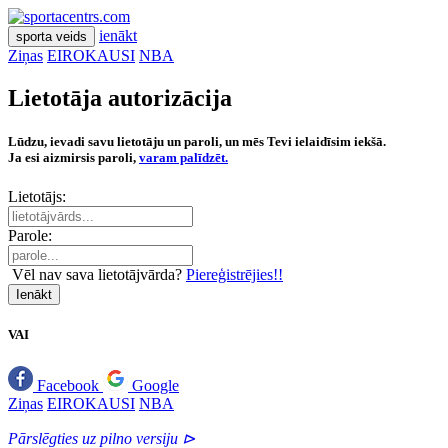
ienākt
sporta veids
Ziņas
EIROKAUSI
NBA
Lietotāja autorizācija
Lūdzu, ievadi savu lietotāju un paroli, un mēs Tevi ielaidīsim iekšā.
Ja esi aizmirsis paroli,
varam palīdzēt.
Lietotājs:
Parole:
Vēl nav sava lietotājvārda?
Piereģistrējies!!
Ienākt
VAI
Facebook
Google
Ziņas
EIROKAUSI
NBA
Pārslēgties uz pilno versiju ⊳