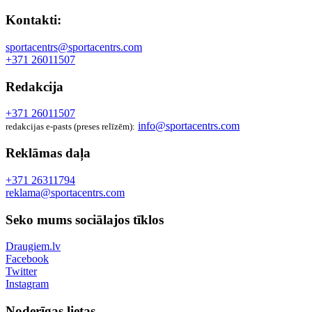
Kontakti:
sportacentrs@sportacentrs.com
+371 26011507
Redakcija
+371 26011507
info@sportacentrs.com
redakcijas e-pasts (preses relīzēm):
Reklāmas daļa
+371 26311794
reklama@sportacentrs.com
Seko mums sociālajos tīklos
Draugiem.lv
Facebook
Twitter
Instagram
Noderīgas lietas