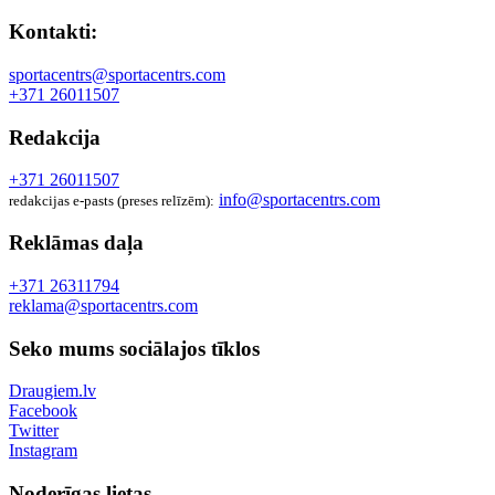
Kontakti:
sportacentrs@sportacentrs.com
+371 26011507
Redakcija
+371 26011507
info@sportacentrs.com
redakcijas e-pasts (preses relīzēm):
Reklāmas daļa
+371 26311794
reklama@sportacentrs.com
Seko mums sociālajos tīklos
Draugiem.lv
Facebook
Twitter
Instagram
Noderīgas lietas