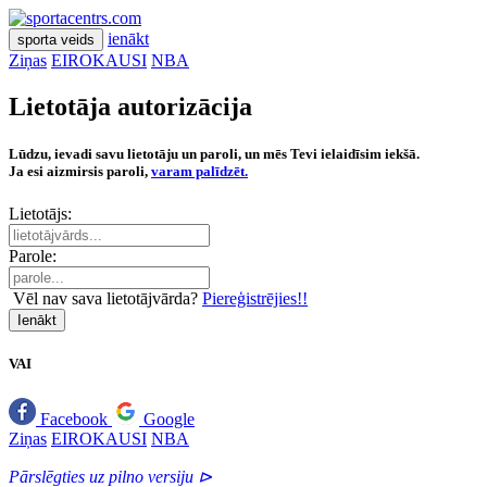
ienākt
sporta veids
Ziņas
EIROKAUSI
NBA
Lietotāja autorizācija
Lūdzu, ievadi savu lietotāju un paroli, un mēs Tevi ielaidīsim iekšā.
Ja esi aizmirsis paroli,
varam palīdzēt.
Lietotājs:
Parole:
Vēl nav sava lietotājvārda?
Piereģistrējies!!
Ienākt
VAI
Facebook
Google
Ziņas
EIROKAUSI
NBA
Pārslēgties uz pilno versiju ⊳