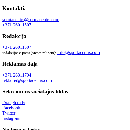
Kontakti:
sportacentrs@sportacentrs.com
+371 26011507
Redakcija
+371 26011507
info@sportacentrs.com
redakcijas e-pasts (preses relīzēm):
Reklāmas daļa
+371 26311794
reklama@sportacentrs.com
Seko mums sociālajos tīklos
Draugiem.lv
Facebook
Twitter
Instagram
Noderīgas lietas