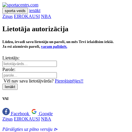
ienākt
sporta veids
Ziņas
EIROKAUSI
NBA
Lietotāja autorizācija
Lūdzu, ievadi savu lietotāju un paroli, un mēs Tevi ielaidīsim iekšā.
Ja esi aizmirsis paroli,
varam palīdzēt.
Lietotājs:
Parole:
Vēl nav sava lietotājvārda?
Piereģistrējies!!
Ienākt
VAI
Facebook
Google
Ziņas
EIROKAUSI
NBA
Pārslēgties uz pilno versiju ⊳