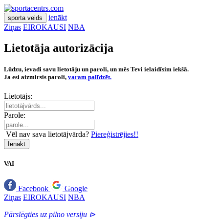
ienākt
sporta veids
Ziņas
EIROKAUSI
NBA
Lietotāja autorizācija
Lūdzu, ievadi savu lietotāju un paroli, un mēs Tevi ielaidīsim iekšā.
Ja esi aizmirsis paroli,
varam palīdzēt.
Lietotājs:
Parole:
Vēl nav sava lietotājvārda?
Piereģistrējies!!
Ienākt
VAI
Facebook
Google
Ziņas
EIROKAUSI
NBA
Pārslēgties uz pilno versiju ⊳