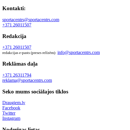
Kontakti:
sportacentrs@sportacentrs.com
+371 26011507
Redakcija
+371 26011507
info@sportacentrs.com
redakcijas e-pasts (preses relīzēm):
Reklāmas daļa
+371 26311794
reklama@sportacentrs.com
Seko mums sociālajos tīklos
Draugiem.lv
Facebook
Twitter
Instagram
Noderīgas lietas