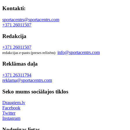
Kontakti:
sportacentrs@sportacentrs.com
+371 26011507
Redakcija
+371 26011507
info@sportacentrs.com
redakcijas e-pasts (preses relīzēm):
Reklāmas daļa
+371 26311794
reklama@sportacentrs.com
Seko mums sociālajos tīklos
Draugiem.lv
Facebook
Twitter
Instagram
Noderīgas lietas