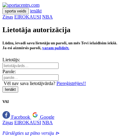
ienākt
sporta veids
Ziņas
EIROKAUSI
NBA
Lietotāja autorizācija
Lūdzu, ievadi savu lietotāju un paroli, un mēs Tevi ielaidīsim iekšā.
Ja esi aizmirsis paroli,
varam palīdzēt.
Lietotājs:
Parole:
Vēl nav sava lietotājvārda?
Piereģistrējies!!
Ienākt
VAI
Facebook
Google
Ziņas
EIROKAUSI
NBA
Pārslēgties uz pilno versiju ⊳