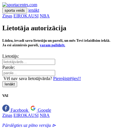
ienākt
sporta veids
Ziņas
EIROKAUSI
NBA
Lietotāja autorizācija
Lūdzu, ievadi savu lietotāju un paroli, un mēs Tevi ielaidīsim iekšā.
Ja esi aizmirsis paroli,
varam palīdzēt.
Lietotājs:
Parole:
Vēl nav sava lietotājvārda?
Piereģistrējies!!
Ienākt
VAI
Facebook
Google
Ziņas
EIROKAUSI
NBA
Pārslēgties uz pilno versiju ⊳