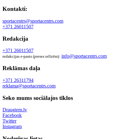
Kontakti:
sportacentrs@sportacentrs.com
+371 26011507
Redakcija
+371 26011507
info@sportacentrs.com
redakcijas e-pasts (preses relīzēm):
Reklāmas daļa
+371 26311794
reklama@sportacentrs.com
Seko mums sociālajos tīklos
Draugiem.lv
Facebook
Twitter
Instagram
Noderīgas lietas