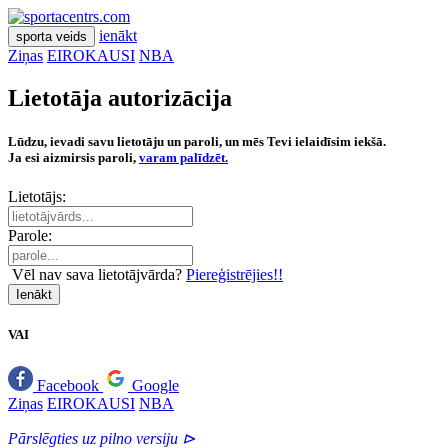
ienākt
sporta veids
Ziņas
EIROKAUSI
NBA
Lietotāja autorizācija
Lūdzu, ievadi savu lietotāju un paroli, un mēs Tevi ielaidīsim iekšā.
Ja esi aizmirsis paroli,
varam palīdzēt.
Lietotājs:
Parole:
Vēl nav sava lietotājvārda?
Piereģistrējies!!
Ienākt
VAI
Facebook
Google
Ziņas
EIROKAUSI
NBA
Pārslēgties uz pilno versiju ⊳