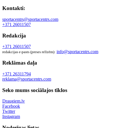
Kontakti:
sportacentrs@sportacentrs.com
+371 26011507
Redakcija
+371 26011507
info@sportacentrs.com
redakcijas e-pasts (preses relīzēm):
Reklāmas daļa
+371 26311794
reklama@sportacentrs.com
Seko mums sociālajos tīklos
Draugiem.lv
Facebook
Twitter
Instagram
Noderīgas lietas