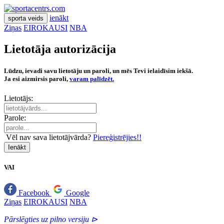
ienākt
sporta veids
Ziņas
EIROKAUSI
NBA
Lietotāja autorizācija
Lūdzu, ievadi savu lietotāju un paroli, un mēs Tevi ielaidīsim iekšā.
Ja esi aizmirsis paroli,
varam palīdzēt.
Lietotājs:
Parole:
Vēl nav sava lietotājvārda?
Piereģistrējies!!
Ienākt
VAI
Facebook
Google
Ziņas
EIROKAUSI
NBA
Pārslēgties uz pilno versiju ⊳