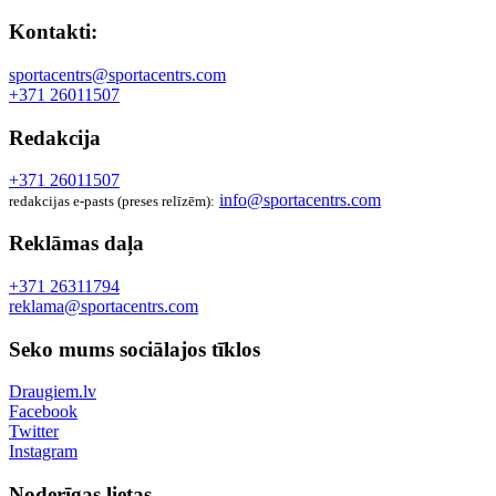
Kontakti:
sportacentrs@sportacentrs.com
+371 26011507
Redakcija
+371 26011507
info@sportacentrs.com
redakcijas e-pasts (preses relīzēm):
Reklāmas daļa
+371 26311794
reklama@sportacentrs.com
Seko mums sociālajos tīklos
Draugiem.lv
Facebook
Twitter
Instagram
Noderīgas lietas