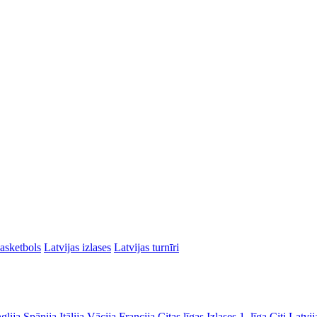
asketbols
Latvijas izlases
Latvijas turnīri
glija
Spānija
Itālija
Vācija
Francija
Citas līgas
Izlases
1. līga
Citi Latvij