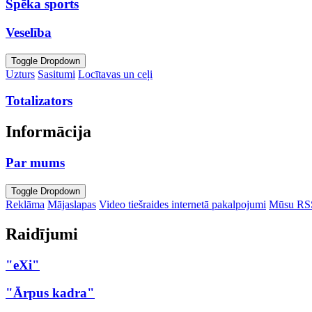
Spēka sports
Veselība
Toggle Dropdown
Uzturs
Sasitumi
Locītavas un ceļi
Totalizators
Informācija
Par mums
Toggle Dropdown
Reklāma
Mājaslapas
Video tiešraides internetā pakalpojumi
Mūsu RS
Raidījumi
"eXi"
"Ārpus kadra"