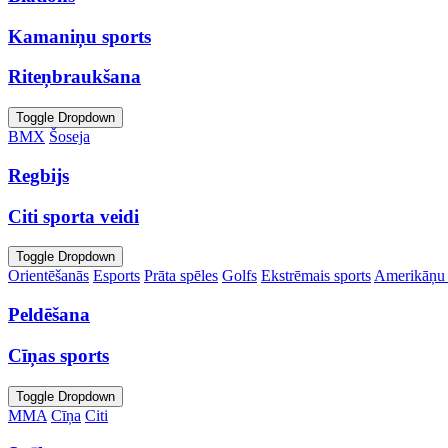
Kamaniņu sports
Riteņbraukšana
Toggle Dropdown
BMX
Šoseja
Regbijs
Citi sporta veidi
Toggle Dropdown
Orientēšanās
Esports
Prāta spēles
Golfs
Ekstrēmais sports
Amerikāņu 
Peldēšana
Cīņas sports
Toggle Dropdown
MMA
Cīņa
Citi