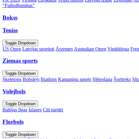
"Futbolbumbas"
Bokss
Teniss
Toggle Dropdown
US Open
Latvijas sportisti
Ārzemes
Australian Open
Vimbldona
Fre
Ziemas sports
Toggle Dropdown
Skeletons
Bobslejs
Biatlons
Kamaniņu sports
Slēpošana
Šorttreks
Sli
Volejbols
Toggle Dropdown
Baltijas līgas
Izlases
Citi turnīri
Florbols
Toggle Dropdown