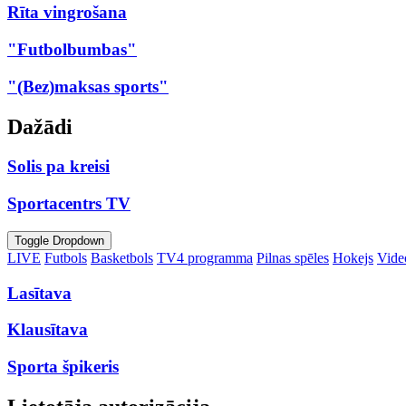
Rīta vingrošana
"Futbolbumbas"
"(Bez)maksas sports"
Dažādi
Solis pa kreisi
Sportacentrs TV
Toggle Dropdown
LIVE
Futbols
Basketbols
TV4 programma
Pilnas spēles
Hokejs
Video
Lasītava
Klausītava
Sporta špikeris