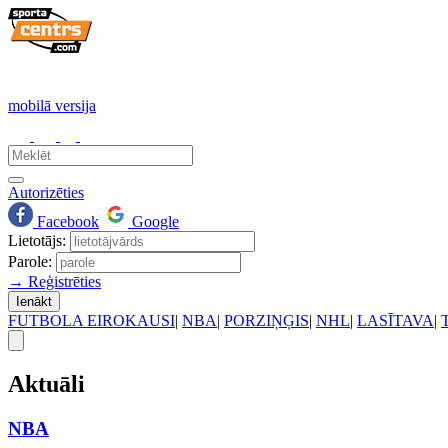
mobilā versija
Autorizēties
Facebook
Google
Lietotājs:
Parole:
→ Reģistrēties
Ienākt
FUTBOLA EIROKAUSI
|
NBA
|
PORZIŅĢIS
|
NHL
|
LASĪTAVA
|
Aktuāli
NBA