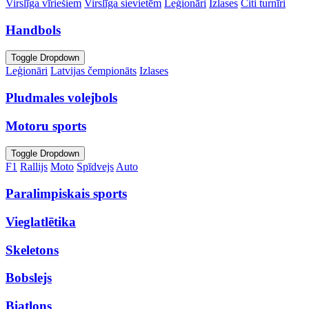
Virslīga vīriešiem
Virslīga sievietēm
Leģionāri
Izlases
Citi turnīri
Handbols
Toggle Dropdown
Leģionāri
Latvijas čempionāts
Izlases
Pludmales volejbols
Motoru sports
Toggle Dropdown
F1
Rallijs
Moto
Spīdvejs
Auto
Paralimpiskais sports
Vieglatlētika
Skeletons
Bobslejs
Biatlons