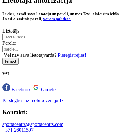
Lietotāja autorizācija
Lūdzu, ievadi savu lietotāju un paroli, un mēs Tevi ielaidīsim iekšā.
Ja esi aizmirsis paroli,
varam palīdzēt.
Lietotājs:
Parole:
Vēl nav sava lietotājvārda?
Piereģistrējies!!
Ienākt
VAI
Facebook
Google
Pārslēgties uz mobilo versiju ⊳
Kontakti:
sportacentrs@sportacentrs.com
+371 26011507