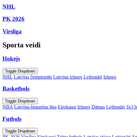
NHL
PK 2026
Virslīga
Sporta veidi
Hokejs
Toggle Dropdown
NHL
Latvijas čempionāts
Latvijas izlases
Leģionāri
Izlases
Basketbols
Toggle Dropdown
NBA
Latvijas-Igaunijas līga
Eirokausi
Izlases
Dāmas
Leģionāri
3x3 b
Futbols
Toggle Dropdown
PK 2026
Virslīga
Eirokausi
Telpu futbols
Latvijas izlase
Leģionāri
An