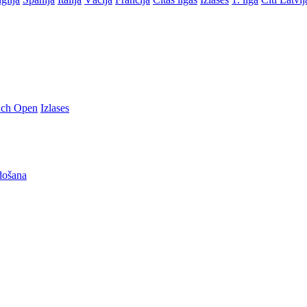
nch Open
Izlases
došana