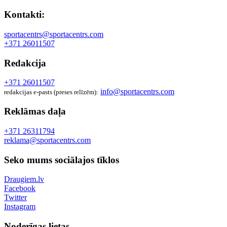
Kontakti:
sportacentrs@sportacentrs.com
+371 26011507
Redakcija
+371 26011507
info@sportacentrs.com
redakcijas e-pasts (preses relīzēm):
Reklāmas daļa
+371 26311794
reklama@sportacentrs.com
Seko mums sociālajos tīklos
Draugiem.lv
Facebook
Twitter
Instagram
Noderīgas lietas