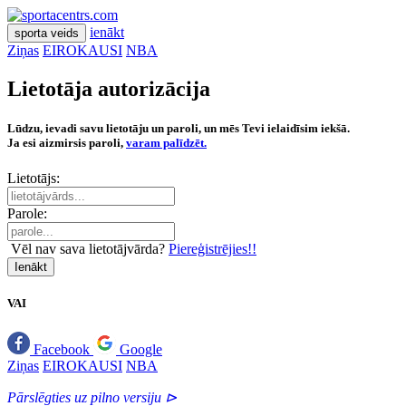
ienākt
sporta veids
Ziņas
EIROKAUSI
NBA
Lietotāja autorizācija
Lūdzu, ievadi savu lietotāju un paroli, un mēs Tevi ielaidīsim iekšā.
Ja esi aizmirsis paroli,
varam palīdzēt.
Lietotājs:
Parole:
Vēl nav sava lietotājvārda?
Piereģistrējies!!
Ienākt
VAI
Facebook
Google
Ziņas
EIROKAUSI
NBA
Pārslēgties uz pilno versiju ⊳