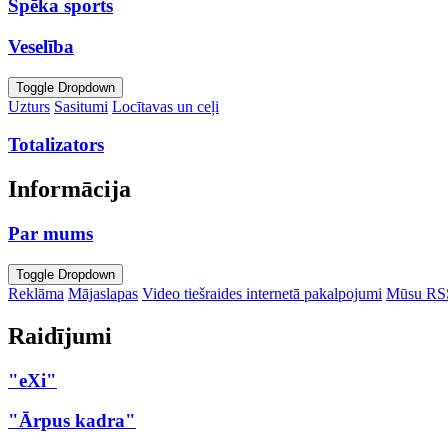
Spēka sports
Veselība
Toggle Dropdown
Uzturs
Sasitumi
Locītavas un ceļi
Totalizators
Informācija
Par mums
Toggle Dropdown
Reklāma
Mājaslapas
Video tiešraides internetā pakalpojumi
Mūsu RS
Raidījumi
"eXi"
"Ārpus kadra"