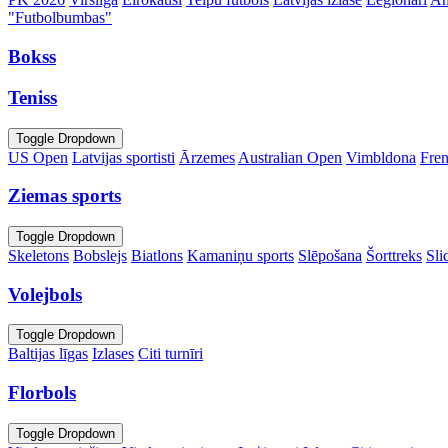
"Futbolbumbas"
Bokss
Teniss
Toggle Dropdown
US Open
Latvijas sportisti
Ārzemes
Australian Open
Vimbldona
Fre
Ziemas sports
Toggle Dropdown
Skeletons
Bobslejs
Biatlons
Kamaniņu sports
Slēpošana
Šorttreks
Sli
Volejbols
Toggle Dropdown
Baltijas līgas
Izlases
Citi turnīri
Florbols
Toggle Dropdown