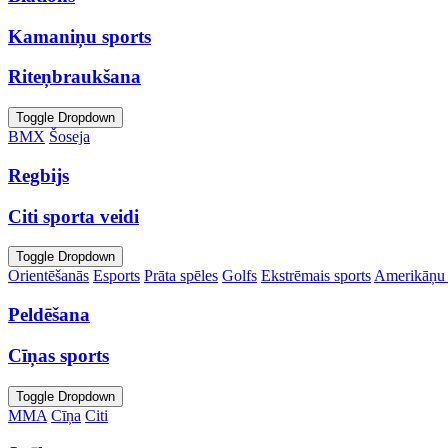
Kamaniņu sports
Riteņbraukšana
Toggle Dropdown
BMX
Šoseja
Regbijs
Citi sporta veidi
Toggle Dropdown
Orientēšanās
Esports
Prāta spēles
Golfs
Ekstrēmais sports
Amerikāņu 
Peldēšana
Cīņas sports
Toggle Dropdown
MMA
Cīņa
Citi