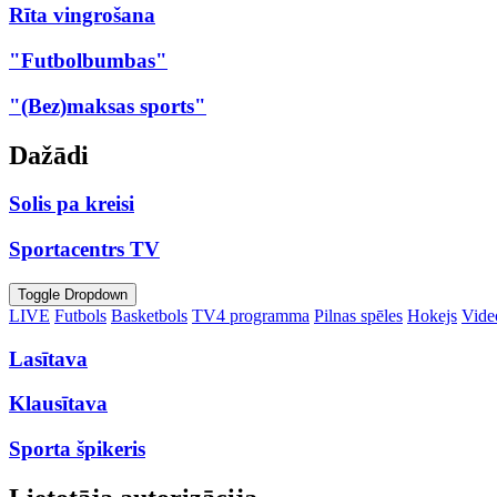
Rīta vingrošana
"Futbolbumbas"
"(Bez)maksas sports"
Dažādi
Solis pa kreisi
Sportacentrs TV
Toggle Dropdown
LIVE
Futbols
Basketbols
TV4 programma
Pilnas spēles
Hokejs
Video
Lasītava
Klausītava
Sporta špikeris