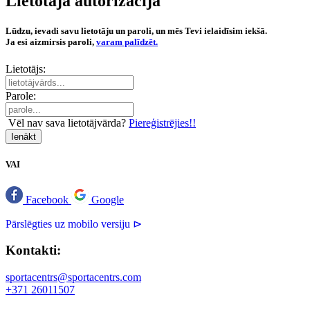
Lietotāja autorizācija
Lūdzu, ievadi savu lietotāju un paroli, un mēs Tevi ielaidīsim iekšā.
Ja esi aizmirsis paroli,
varam palīdzēt.
Lietotājs:
Parole:
Vēl nav sava lietotājvārda?
Piereģistrējies!!
Ienākt
VAI
Facebook
Google
Pārslēgties uz mobilo versiju ⊳
Kontakti:
sportacentrs@sportacentrs.com
+371 26011507