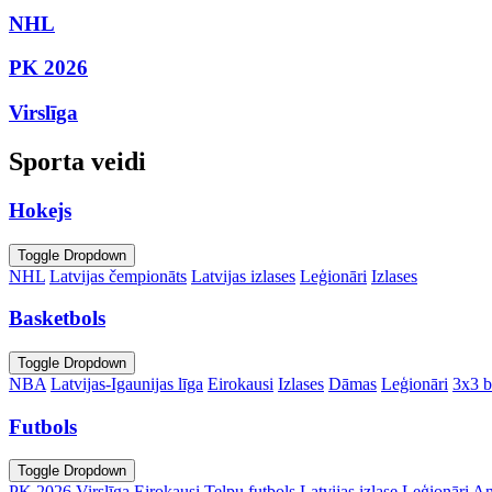
NHL
PK 2026
Virslīga
Sporta veidi
Hokejs
Toggle Dropdown
NHL
Latvijas čempionāts
Latvijas izlases
Leģionāri
Izlases
Basketbols
Toggle Dropdown
NBA
Latvijas-Igaunijas līga
Eirokausi
Izlases
Dāmas
Leģionāri
3x3 b
Futbols
Toggle Dropdown
PK 2026
Virslīga
Eirokausi
Telpu futbols
Latvijas izlase
Leģionāri
An