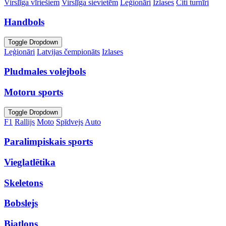
Virslīga vīriešiem
Virslīga sievietēm
Leģionāri
Izlases
Citi turnīri
Handbols
Toggle Dropdown
Leģionāri
Latvijas čempionāts
Izlases
Pludmales volejbols
Motoru sports
Toggle Dropdown
F1
Rallijs
Moto
Spīdvejs
Auto
Paralimpiskais sports
Vieglatlētika
Skeletons
Bobslejs
Biatlons