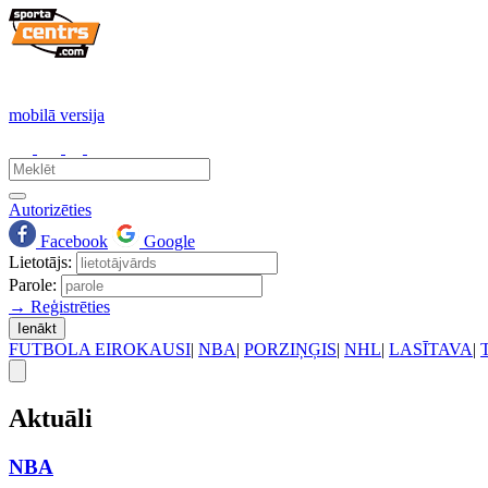
mobilā versija
Autorizēties
Facebook
Google
Lietotājs:
Parole:
→ Reģistrēties
Ienākt
FUTBOLA EIROKAUSI
|
NBA
|
PORZIŅĢIS
|
NHL
|
LASĪTAVA
|
Aktuāli
NBA