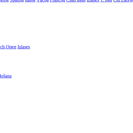
nch Open
Izlases
došana