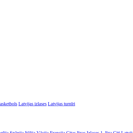
asketbols
Latvijas izlases
Latvijas turnīri
glija
Spānija
Itālija
Vācija
Francija
Citas līgas
Izlases
1. līga
Citi Latvij