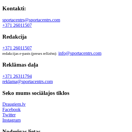
Kontakti:
sportacentrs@sportacentrs.com
+371 26011507
Redakcija
+371 26011507
info@sportacentrs.com
redakcijas e-pasts (preses relīzēm):
Reklāmas daļa
+371 26311794
reklama@sportacentrs.com
Seko mums sociālajos tīklos
Draugiem.lv
Facebook
Twitter
Instagram
Noderīgas lietas