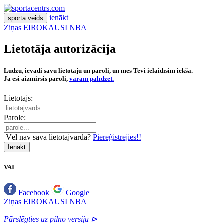
ienākt
sporta veids
Ziņas
EIROKAUSI
NBA
Lietotāja autorizācija
Lūdzu, ievadi savu lietotāju un paroli, un mēs Tevi ielaidīsim iekšā.
Ja esi aizmirsis paroli,
varam palīdzēt.
Lietotājs:
Parole:
Vēl nav sava lietotājvārda?
Piereģistrējies!!
Ienākt
VAI
Facebook
Google
Ziņas
EIROKAUSI
NBA
Pārslēgties uz pilno versiju ⊳