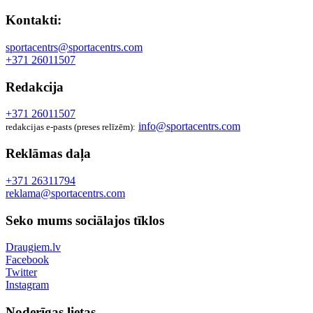
Kontakti:
sportacentrs@sportacentrs.com
+371 26011507
Redakcija
+371 26011507
info@sportacentrs.com
redakcijas e-pasts (preses relīzēm):
Reklāmas daļa
+371 26311794
reklama@sportacentrs.com
Seko mums sociālajos tīklos
Draugiem.lv
Facebook
Twitter
Instagram
Noderīgas lietas