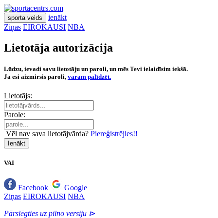
ienākt
sporta veids
Ziņas
EIROKAUSI
NBA
Lietotāja autorizācija
Lūdzu, ievadi savu lietotāju un paroli, un mēs Tevi ielaidīsim iekšā.
Ja esi aizmirsis paroli,
varam palīdzēt.
Lietotājs:
Parole:
Vēl nav sava lietotājvārda?
Piereģistrējies!!
Ienākt
VAI
Facebook
Google
Ziņas
EIROKAUSI
NBA
Pārslēgties uz pilno versiju ⊳