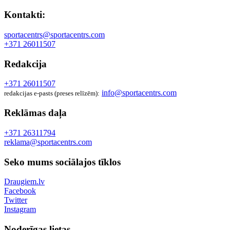
Kontakti:
sportacentrs@sportacentrs.com
+371 26011507
Redakcija
+371 26011507
info@sportacentrs.com
redakcijas e-pasts (preses relīzēm):
Reklāmas daļa
+371 26311794
reklama@sportacentrs.com
Seko mums sociālajos tīklos
Draugiem.lv
Facebook
Twitter
Instagram
Noderīgas lietas