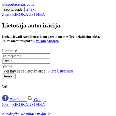
ienākt
sporta veids
Ziņas
EIROKAUSI
NBA
Lietotāja autorizācija
Lūdzu, ievadi savu lietotāju un paroli, un mēs Tevi ielaidīsim iekšā.
Ja esi aizmirsis paroli,
varam palīdzēt.
Lietotājs:
Parole:
Vēl nav sava lietotājvārda?
Piereģistrējies!!
Ienākt
VAI
Facebook
Google
Ziņas
EIROKAUSI
NBA
Pārslēgties uz pilno versiju ⊳