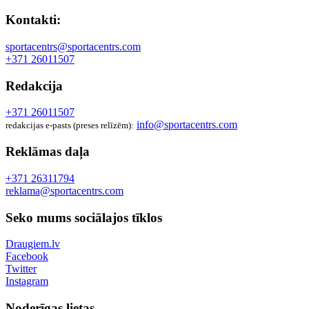
Kontakti:
sportacentrs@sportacentrs.com
+371 26011507
Redakcija
+371 26011507
info@sportacentrs.com
redakcijas e-pasts (preses relīzēm):
Reklāmas daļa
+371 26311794
reklama@sportacentrs.com
Seko mums sociālajos tīklos
Draugiem.lv
Facebook
Twitter
Instagram
Noderīgas lietas