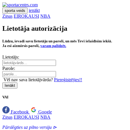
ienākt
sporta veids
Ziņas
EIROKAUSI
NBA
Lietotāja autorizācija
Lūdzu, ievadi savu lietotāju un paroli, un mēs Tevi ielaidīsim iekšā.
Ja esi aizmirsis paroli,
varam palīdzēt.
Lietotājs:
Parole:
Vēl nav sava lietotājvārda?
Piereģistrējies!!
Ienākt
VAI
Facebook
Google
Ziņas
EIROKAUSI
NBA
Pārslēgties uz pilno versiju ⊳